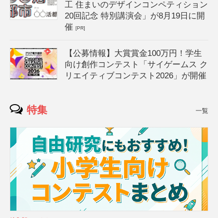
工 住まいのデザインコンペティション
20回記念 特別講演会」が8月19日に開
催
[PR]
【公募情報】大賞賞金100万円！学生
向け創作コンテスト「サイゲームス ク
リエイティブコンテスト2026」が開催
特集
一覧