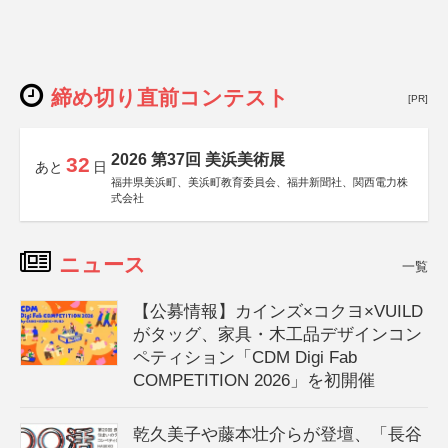
締め切り直前コンテスト
[PR]
2026 第37回 美浜美術展
32
あと
日
福井県美浜町、美浜町教育委員会、福井新聞社、関西電力株
式会社
ニュース
一覧
【公募情報】カインズ×コクヨ×VUILD
がタッグ、家具・木工品デザインコン
ペティション「CDM Digi Fab
COMPETITION 2026」を初開催
乾久美子や藤本壮介らが登壇、「長谷