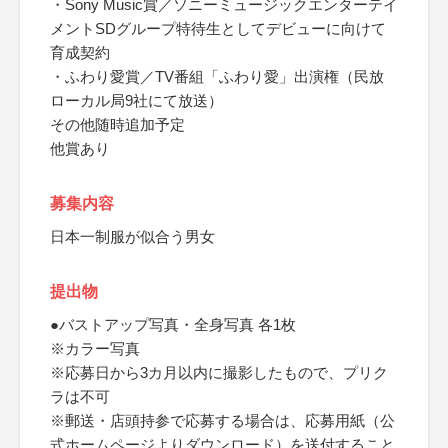
・Sony Music賞／ソニーミュージックエンターテイ
メントSDグループ特待生としてデビューに向けて
育成契約
・ふわり愛賞／TV番組「ふわり愛」出演権（民放
ローカル局9社にて放送）
その他随時追加予定
他賞あり
募集内容
日本一制服が似合う男女
提出物
●バストアップ写真・全身写真 各1枚
※カラー写真
※応募日から3カ月以内に撮影したもので、プリク
ラは不可
※郵送・店頭持参で応募する場合は、応募用紙（公
式ホームページよりダウンロード）を送付すること