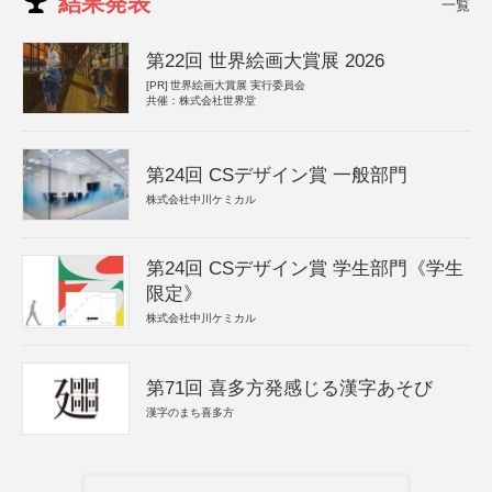
結果発表
一覧
第22回 世界絵画大賞展 2026
[PR]
世界絵画大賞展 実行委員会
共催：株式会社世界堂
第24回 CSデザイン賞 一般部門
株式会社中川ケミカル
第24回 CSデザイン賞 学生部門《学生
限定》
株式会社中川ケミカル
第71回 喜多方発感じる漢字あそび
漢字のまち喜多方