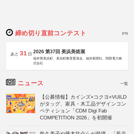
締め切り直前コンテスト
[PR]
2026 第37回 美浜美術展
31
あと
日
福井県美浜町、美浜町教育委員会、福井新聞社、関西電力株
式会社
ニュース
一覧
【公募情報】カインズ×コクヨ×VUILD
がタッグ、家具・木工品デザインコン
ペティション「CDM Digi Fab
COMPETITION 2026」を初開催
乾久美子や藤本壮介らが登壇、「長谷