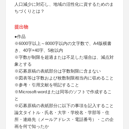
人口減少に対応し、地域の活性化に資するためのま
ちづくりとは？
提出物
●作品
※6000字以上～8000字以内の文字数で、A4版横書
き、40字×40字、5枚以内
※字数が制限を超過または不足した場合は、減点対
象とする
※応募原稿の表紙部分は字数制限に含まない
※図表等は字数および枚数制限相当内に収めること
※参考・引用文献を明記すること
※Microsoft-wordまたは同等のソフトで作成するこ
と
※応募原稿の表紙部分に以下の事項を記入すること
論文タイトル・氏名・大学・学校名・学部等・住
所・連絡先（メールアドレス・電話番号）・この企
画を何で知ったか