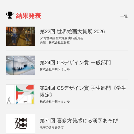
結果発表
一覧
第22回 世界絵画大賞展 2026
[PR]
世界絵画大賞展 実行委員会
共催：株式会社世界堂
第24回 CSデザイン賞 一般部門
株式会社中川ケミカル
第24回 CSデザイン賞 学生部門《学生
限定》
株式会社中川ケミカル
第71回 喜多方発感じる漢字あそび
漢字のまち喜多方