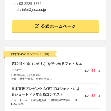
tel : 03-3239-7992
mail : info@jcca.or.jp
公式ホームページ
おすすめのコンテスト
[PR]
第10回 生命（いのち）を見つめるフォト＆エ
ッセー
55
あと
日
日本医師会、読売新聞社
後援：厚生労働省、文部科学省
協賛：東京海上日動火災保険株式会社、東京海上日動あん
しん生命保険株式会社
日本直販プレゼンツ AYETプロジェクトによ
るショートドラマ企画コンテスト
32
あと
日
ショートショート実行委員会、日本直販株式会社、LIFE
LOG BOX