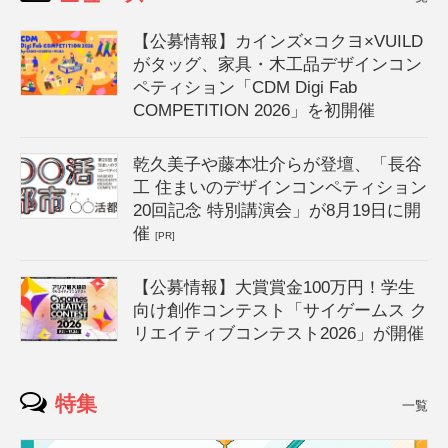
【公募情報】カインズ×コクヨ×VUILD
がタッグ、家具・木工品デザインコン
ペティション「CDM Digi Fab
COMPETITION 2026」を初開催
乾久美子や藤本壮介らが登壇、「長谷
工 住まいのデザインコンペティション
20回記念 特別講演会」が8月19日に開
催
[PR]
【公募情報】大賞賞金100万円！学生
向け創作コンテスト「サイゲームス ク
リエイティブコンテスト2026」が開催
特集
一覧