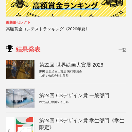
編集部セレクト
高額賞金コンテストランキング《2026年夏》
結果発表
一覧
第22回 世界絵画大賞展 2026
[PR]
世界絵画大賞展 実行委員会
共催：株式会社世界堂
第24回 CSデザイン賞 一般部門
株式会社中川ケミカル
第24回 CSデザイン賞 学生部門《学生
限定》