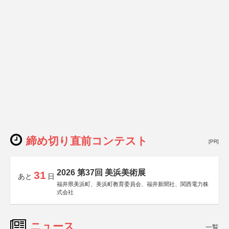
締め切り直前コンテスト
[PR]
2026 第37回 美浜美術展
31
あと
日
福井県美浜町、美浜町教育委員会、福井新聞社、関西電力株
式会社
ニュース
一覧