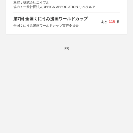
主催：株式会社エイブル
協力：一般社団法人DESIGN ASSOCIATION リベラルアー
ツ協会
運営：TOKYO COMPANY株式会社
第7回 全国くにうみ漫画ワールドカップ
116
あと
日
全国くにうみ漫画ワールドカップ実行委員会
PR