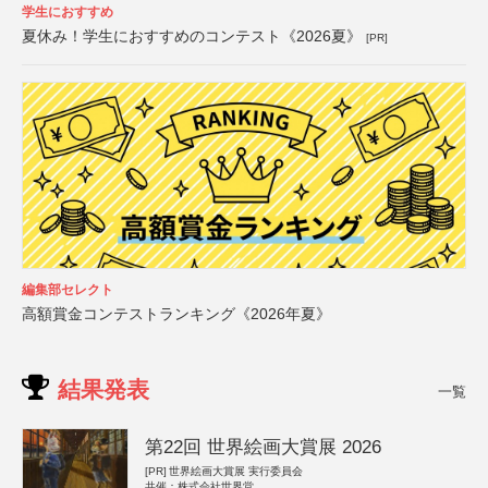
学生におすすめ
夏休み！学生におすすめのコンテスト《2026夏》
[PR]
編集部セレクト
高額賞金コンテストランキング《2026年夏》
結果発表
一覧
第22回 世界絵画大賞展 2026
[PR]
世界絵画大賞展 実行委員会
共催：株式会社世界堂