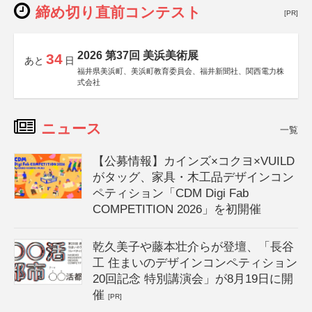
締め切り直前コンテスト
[PR]
2026 第37回 美浜美術展
34
あと
日
福井県美浜町、美浜町教育委員会、福井新聞社、関西電力株
式会社
ニュース
一覧
【公募情報】カインズ×コクヨ×VUILD
がタッグ、家具・木工品デザインコン
ペティション「CDM Digi Fab
COMPETITION 2026」を初開催
乾久美子や藤本壮介らが登壇、「長谷
工 住まいのデザインコンペティション
20回記念 特別講演会」が8月19日に開
催
[PR]