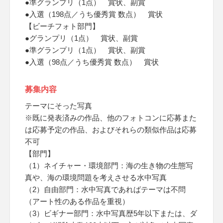
●準グランプリ（1点） 賞状、副賞
●入選（198点／うち優秀賞 数点） 賞状
【ビーチフォト部門】
●グランプリ（1点） 賞状、副賞
●準グランプリ（1点） 賞状、副賞
●入選（98点／うち優秀賞 数点） 賞状
募集内容
テーマにそった写真
※既に発表済みの作品、他のフォトコンに応募また
は応募予定の作品、およびそれらの類似作品は応募
不可
【部門】
（1）ネイチャー・環境部門：海の生き物の生態写
真や、海の環境問題を考えさせる水中写真
（2）自由部門：水中写真であればテーマは不問
（アート性のある作品を重視）
（3）ビギナー部門：水中写真歴5年以下または、ダ