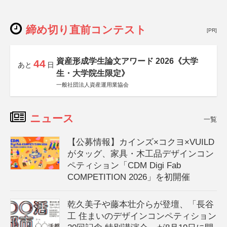
締め切り直前コンテスト
[PR]
資産形成学生論文アワード 2026《大学
44
あと
日
生・大学院生限定》
一般社団法人資産運用業協会
ニュース
一覧
【公募情報】カインズ×コクヨ×VUILD
がタッグ、家具・木工品デザインコン
ペティション「CDM Digi Fab
COMPETITION 2026」を初開催
乾久美子や藤本壮介らが登壇、「長谷
工 住まいのデザインコンペティション