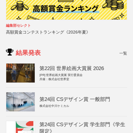
編集部セレクト
高額賞金コンテストランキング《2026年夏》
結果発表
一覧
第22回 世界絵画大賞展 2026
[PR]
世界絵画大賞展 実行委員会
共催：株式会社世界堂
第24回 CSデザイン賞 一般部門
株式会社中川ケミカル
第24回 CSデザイン賞 学生部門《学生
限定》