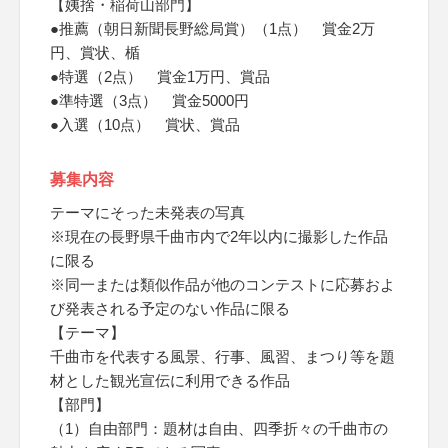
【姨捨・稲荷山部門】
●推薦（朝日新聞長野総局賞）（1点） 賞金2万
円、賞状、楯
●特選（2点） 賞金1万円、賞品
●準特選（3点） 賞金5000円
●入選（10点） 賞状、賞品
募集内容
テーマにそった未発表の写真
※現在の長野県千曲市内で2年以内に撮影した作品
に限る
※同一または類似作品が他のコンテストに応募およ
び発表される予定のない作品に限る
【テーマ】
千曲市を代表する風景、行事、風習、まつり等を題
材とした観光宣伝に利用できる作品
【部門】
（1）自由部門：題材は自由、四季折々の千曲市の