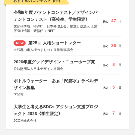
おすすめのコンテスト
[PR]
令和8年度 パテントコンテスト／デザインパ
テントコンテスト《高校生、学生限定》
47
あと
日
文部科学省、特許庁、日本弁理士会、独立行政法人 工業
所有権情報・研修館（INPIT）
第25回 人権ショートレター
NEW
26
あと
日
大和郡山市人権のまちづくり推進協議会
2026年度グッドデザイン・ニューホープ賞
8
あと
日
公益財団法人日本デザイン振興会
ボトルウォーター「あぁ！関露水」ラベルデ
5
ザイン募集
あと
日
下関市
大学生と考えるSDGs アクション支援プロジ
7
ェクト 2026《学生限定》
あと
日
JCOM株式会社