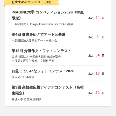
おすすめのコンテスト
[PR]
IMAGINE大学 コンペティション2026《学生
24
限定》
あと
日
一般社団法人Design Association Liberal Arts協会
第4回 健康をめざすアート公募展
9
あと
日
一般財団法人健康とアートを結ぶ会
第19回 介護作文・フォトコンテスト
54
あと
日
公益社団法人 全国老人福祉施設協議会
※後援：厚生労働省、文部科学省
お盆っていいなフォトコンテスト2026
16
あと
日
株式会社日本香堂
第3回 高校生広報アイデアコンテスト《高校
32
生限定》
あと
日
嘉悦大学 経営経済学部