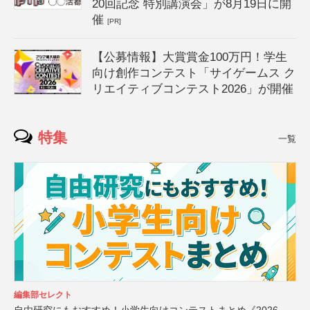
20回記念 特別講演会」が8月19日に開
催
[PR]
【公募情報】大賞賞金100万円！学生
向け創作コンテスト「サイゲームス ク
リエイティブコンテスト2026」が開催
特集
一覧
編集部セレクト