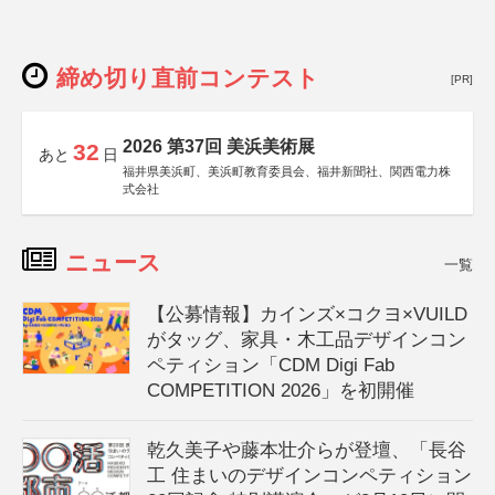
締め切り直前コンテスト
[PR]
2026 第37回 美浜美術展
32
あと
日
福井県美浜町、美浜町教育委員会、福井新聞社、関西電力株
式会社
ニュース
一覧
【公募情報】カインズ×コクヨ×VUILD
がタッグ、家具・木工品デザインコン
ペティション「CDM Digi Fab
COMPETITION 2026」を初開催
乾久美子や藤本壮介らが登壇、「長谷
工 住まいのデザインコンペティション