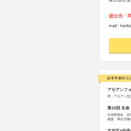
提出先・
mail : hari
おすすめのコ
アセアンフォ
堺・アセアン交
第10回 生
日本医師会、読
後援：厚生労働
協賛：東京海上
文京区×交