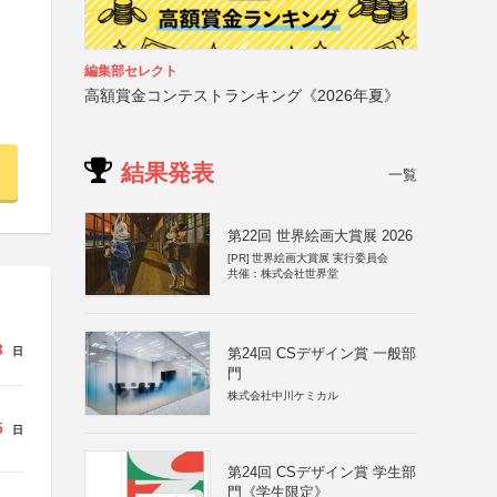
編集部セレクト
高額賞金コンテストランキング《2026年夏》
結果発表
一覧
第22回 世界絵画大賞展 2026
[PR]
世界絵画大賞展 実行委員会
共催：株式会社世界堂
3
第24回 CSデザイン賞 一般部
日
門
株式会社中川ケミカル
5
日
第24回 CSデザイン賞 学生部
門《学生限定》