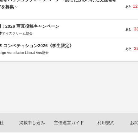
12
”を募集～
あと
！2026 写真投稿キャンペーン
3
あと
本アイスクリーム協会
大学 コンペティション2026《学生限定》
2
あと
Association Liberal Arts協会
社
掲載申し込み
主催運営ガイド
利用規約
お