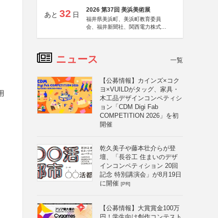
2026 第37回 美浜美術展
32
あと
日
福井県美浜町、美浜町教育委員
会、福井新聞社、関西電力株式会
社
ニュース
一覧
【公募情報】カインズ×コク
ヨ×VUILDがタッグ、家具・
用
木工品デザインコンペティシ
ョン「CDM Digi Fab
COMPETITION 2026」を初
開催
乾久美子や藤本壮介らが登
壇、「長谷工 住まいのデザ
インコンペティション 20回
記念 特別講演会」が8月19日
に開催
[PR]
【公募情報】大賞賞金100万
円！学生向け創作コンテスト