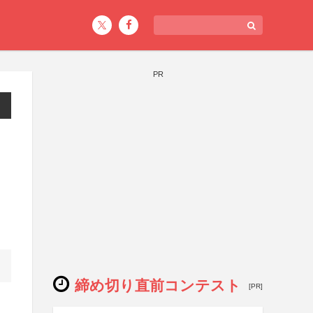
PR
締め切り直前コンテスト
[PR]