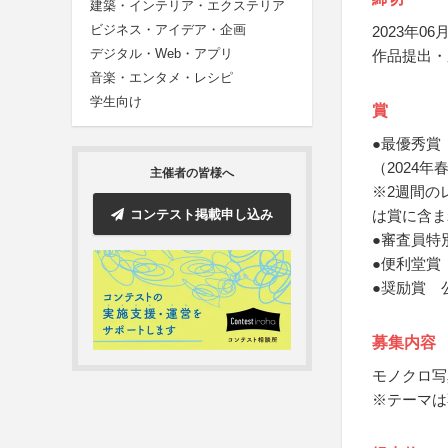
建築・インテリア・エクステリア
ビジネス・アイデア・企画
2023年06月
デジタル・Web・アプリ
作品提出・
音楽・エンタメ・レシピ
学生向け
賞
●最優秀賞
（2024
主催者の皆様へ
※2週間の
コンテスト掲載申し込み
は賞に含ま
●審査員特
●便利堂賞
●奨励賞 
募集内容
モノクロ写
※テーマは