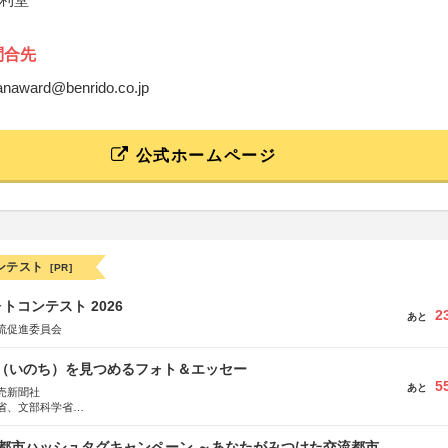
問合先
banaward@benrido.co.jp
公式ホームページ
ンテスト
[PR]
トコンテスト 2026
2
あと
流促進委員会
命（いのち）を見つめるフォト＆エッセー
5
あと
売新聞社
省、文部科学省
日動火災保険株式会社、東京海上日動あんしん生命保険株式会社
流都市ハッシュタグキャンペーン ～あなたがみつけた交流都市