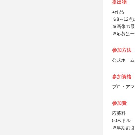
提出物
●作品
※8～12
※画像の最小
※応募は一
参加方法
公式ホーム
参加資格
プロ・アマ
参加費
応募料
50米ドル
※早期割引