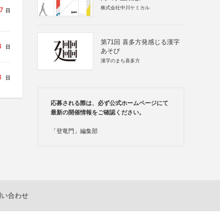
株式会社中川ケミカル
7
日
第71回 喜多方発感じる漢字
8
日
あそび
漢字のまち喜多方
3
日
応募される際は、必ず公式ホームページにて
最新の開催情報をご確認ください。
「登竜門」編集部
問い合わせ