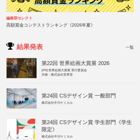
編集部セレクト
高額賞金コンテストランキング《2026年夏》
結果発表
一覧
第22回 世界絵画大賞展 2026
[PR]
世界絵画大賞展 実行委員会
共催：株式会社世界堂
第24回 CSデザイン賞 一般部門
株式会社中川ケミカル
第24回 CSデザイン賞 学生部門《学生
限定》
株式会社中川ケミカル