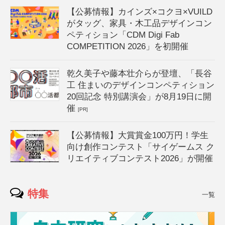
【公募情報】カインズ×コクヨ×VUILD
がタッグ、家具・木工品デザインコン
ペティション「CDM Digi Fab
COMPETITION 2026」を初開催
乾久美子や藤本壮介らが登壇、「長谷
工 住まいのデザインコンペティション
20回記念 特別講演会」が8月19日に開
催
[PR]
【公募情報】大賞賞金100万円！学生
向け創作コンテスト「サイゲームス ク
リエイティブコンテスト2026」が開催
特集
一覧