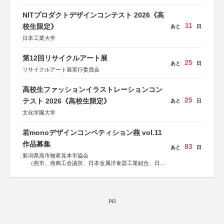
NITプロダクトデザインコンテスト 2026《高
11
校生限定》
あと
日
日本工業大学
第12回リサイクルアート展
25
あと
日
リサイクルアート展実行委員会
高校生ファッションイラストレーションコン
25
テスト 2026《高校生限定》
あと
日
文化学園大学
若monoデザインコンペティション燕 vol.11
作品募集
83
あと
日
新潟県燕市物産見本市協会
（燕市、燕商工会議所、日本金属洋食器工業組合、日本
金属ハウスウェア工業組合）
PR