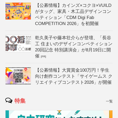
【公募情報】カインズ×コクヨ×VUILD
がタッグ、家具・木工品デザインコン
ペティション「CDM Digi Fab
COMPETITION 2026」を初開催
乾久美子や藤本壮介らが登壇、「長谷
工 住まいのデザインコンペティション
20回記念 特別講演会」が8月19日に開
催
[PR]
【公募情報】大賞賞金100万円！学生
向け創作コンテスト「サイゲームス ク
リエイティブコンテスト2026」が開催
特集
一覧