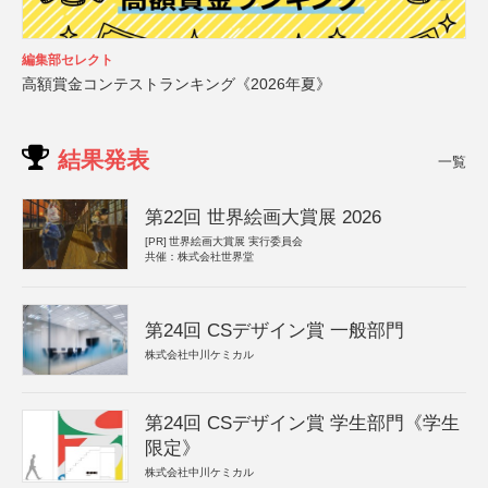
編集部セレクト
高額賞金コンテストランキング《2026年夏》
結果発表
一覧
第22回 世界絵画大賞展 2026
[PR]
世界絵画大賞展 実行委員会
共催：株式会社世界堂
第24回 CSデザイン賞 一般部門
株式会社中川ケミカル
第24回 CSデザイン賞 学生部門《学生
限定》
株式会社中川ケミカル