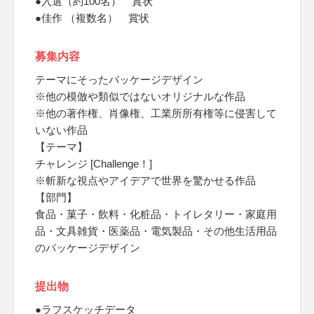
●入選（約100名） 賞状
●佳作 （複数名） 賞状
募集内容
テーマにそったパッケージデザイン
※他の模倣や類似ではないオリジナルな作品
※他の著作権、肖像権、工業所所有権等に侵害して
いない作品
【テーマ】
チャレンジ [Challenge！]
※斬新な視点やアイデアで世界を驚かせる作品
【部門】
食品・菓子・飲料・化粧品・トイレタリー・家庭用
品・文具雑貨・医薬品・電気製品・その他生活用品
のパッケージデザイン
提出物
●ラフスケッチデータ