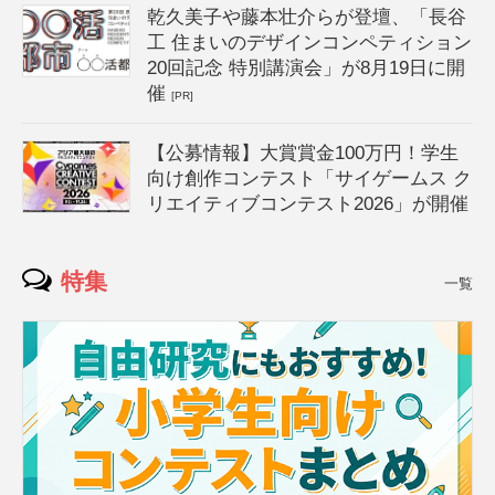
乾久美子や藤本壮介らが登壇、「長谷
工 住まいのデザインコンペティション
20回記念 特別講演会」が8月19日に開
催
[PR]
【公募情報】大賞賞金100万円！学生
向け創作コンテスト「サイゲームス ク
リエイティブコンテスト2026」が開催
特集
一覧