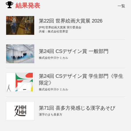
結果発表
一覧
第22回 世界絵画大賞展 2026
[PR]
世界絵画大賞展 実行委員会
共催：株式会社世界堂
第24回 CSデザイン賞 一般部門
株式会社中川ケミカル
第24回 CSデザイン賞 学生部門《学生
限定》
株式会社中川ケミカル
第71回 喜多方発感じる漢字あそび
漢字のまち喜多方