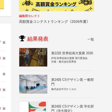
編集部セレクト
高額賞金コンテストランキング《2026年夏》
結果発表
一覧
7
日
第22回 世界絵画大賞展 2026
5
[PR]
世界絵画大賞展 実行委員会
日
共催：株式会社世界堂
日
第24回 CSデザイン賞 一般部
門
4
株式会社中川ケミカル
日
第24回 CSデザイン賞 学生部
3
日
門《学生限定》