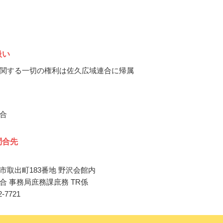
扱い
関する一切の権利は佐久広域連合に帰属
合
問合先
市取出町183番地 野沢会館内
合 事務局庶務課庶務 TR係
62-7721