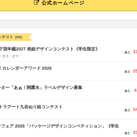
公式ホームページ
ンテスト
[PR]
e学生下宿年鑑2027 表紙デザインコンテスト《学生限定》
3
あと
・エス・ビー
 カレンダーアワード 2026
2
あと
ーター「あぁ！関露水」ラベルデザイン募集
6
あと
ルトラアート九谷ぬり絵コンテスト
5
あと
フェア 2026「パッケージデザインコンペティション」《学生
3
あと