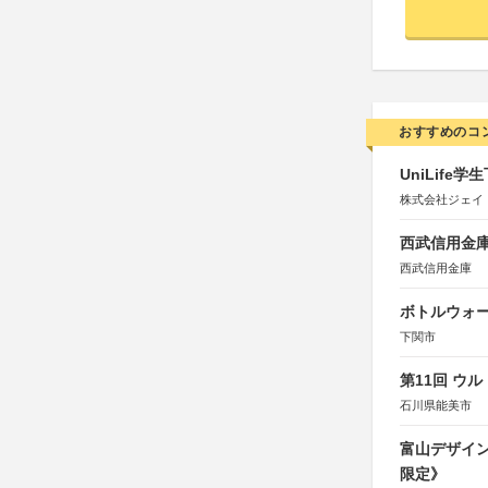
おすすめのコ
UniLif
株式会社ジェイ
西武信用金庫
西武信用金庫
ボトルウォ
下関市
第11回 ウ
石川県能美市
富山デザイン
限定》