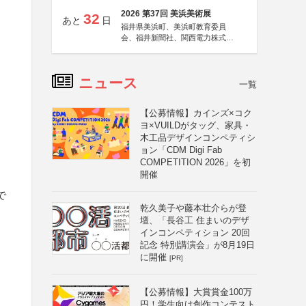
2026 第37回 美浜美術展
32
あと
日
福井県美浜町、美浜町教育委員
会、福井新聞社、関西電力株式会
社
ニュース
一覧
【公募情報】カインズ×コク
ヨ×VUILDがタッグ、家具・
木工品デザインコンペティシ
ョン「CDM Digi Fab
COMPETITION 2026」を初
開催
、
で
乾久美子や藤本壮介らが登
壇、「長谷工 住まいのデザ
インコンペティション 20回
と
記念 特別講演会」が8月19日
に開催
[PR]
【公募情報】大賞賞金100万
円！学生向け創作コンテスト