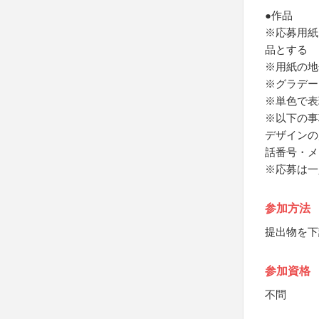
●作品
※応募用紙
品とする
※用紙の地
※グラデー
※単色で表
※以下の事
デザインの
話番号・メ
※応募は一
参加方法
提出物を下
参加資格
不問