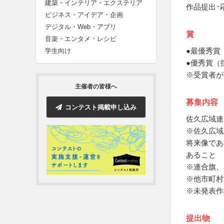
建築・インテリア・エクステリア
作品提出･
ビジネス・アイデア・企画
デジタル・Web・アプリ
賞
音楽・エンタメ・レシピ
●最優秀賞
学生向け
●優秀賞（
※受賞者が
主催者の皆様へ
募集内容
コンテスト掲載申し込み
佐久広域連
※佐久広域
将来像であ
あること
※連合旗、
※他市町村
※未発表作
提出物