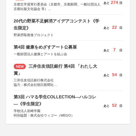
274
あと
日
京都文学賞実行委員会（京都市、京都新聞、一般社団法人
京都出版文化協会 等）
協力：京都府書店商業組合、朝日新聞出版、
KADOKAWA、河出書房新社、幻冬舎、講談社、光文社、
20代の野菜不足解消アイデアコンテスト《学
集英社、小学館、祥伝社、新潮社、淡交社、ちいさいミシ
22
マ社、徳間書店、早川書房、PHP研究所、双葉社、文藝春
生限定》
あと
日
秋、ポプラ社、毎日新聞出版
野菜摂取推進プロジェクト
第4回 健康をめざすアート公募展
7
あと
日
一般財団法人健康とアートを結ぶ会
三井住友信託銀行 第4回 「わたし大
NEW
賞」
54
あと
日
三井住友信託銀行株式会社
協力：株式会社朝日新聞社
後援：日本郵便株式会社
第3回 ハマる学生COLLECTION―ハルコレ
―《学生限定》
52
あと
日
学校法人岩崎学園
特別協賛：株式会社ウィゴー（WEGO）