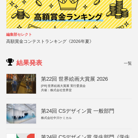
編集部セレクト
高額賞金コンテストランキング《2026年夏》
結果発表
一覧
第22回 世界絵画大賞展 2026
[PR]
世界絵画大賞展 実行委員会
共催：株式会社世界堂
第24回 CSデザイン賞 一般部門
株式会社中川ケミカル
第24回 CSデザイン賞 学生部門《学生