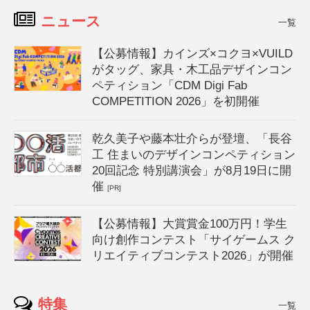
ニュース
一覧
【公募情報】カインズ×コクヨ×VUILD
がタッグ、家具・木工品デザインコン
ペティション「CDM Digi Fab
COMPETITION 2026」を初開催
乾久美子や藤本壮介らが登壇、「長谷
工 住まいのデザインコンペティション
20回記念 特別講演会」が8月19日に開
催
[PR]
【公募情報】大賞賞金100万円！学生
向け創作コンテスト「サイゲームス ク
リエイティブコンテスト2026」が開催
特集
一覧