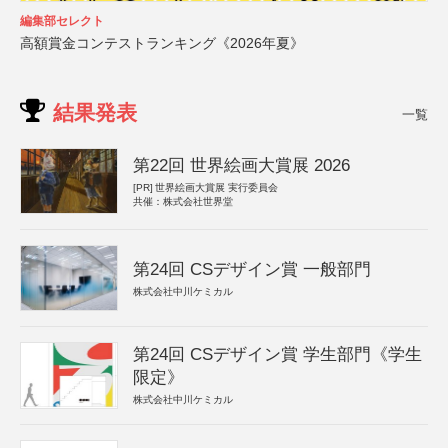
編集部セレクト
高額賞金コンテストランキング《2026年夏》
結果発表
一覧
第22回 世界絵画大賞展 2026
[PR]
世界絵画大賞展 実行委員会
共催：株式会社世界堂
第24回 CSデザイン賞 一般部門
株式会社中川ケミカル
第24回 CSデザイン賞 学生部門《学生
限定》
株式会社中川ケミカル