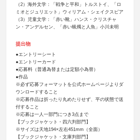
（2）海外文学：「戦争と平和」トルストイ、「ロ
ミオとジュリエット」ウィリアム・シェイクスピア
（3）児童文学：「赤い靴」ハンス・クリスチャ
ン・アンデルセン、「赤い蝋燭と人魚」小川未明
提出物
●エントリーシート
●エントリーカード
●応募料（普通為替または定額小為替）
●作品
※必ず応募フォーマットを公式ホームページよりダ
ウンロードすること
※応募作品は折ったり丸めたりせず、平の状態で送
付すること
※応募は一人一部門につき3点まで
【ブックジャケット・四六判部門】
※サイズは天地194×左右451mm（全面）
【ブックジャケット・文庫判部門】