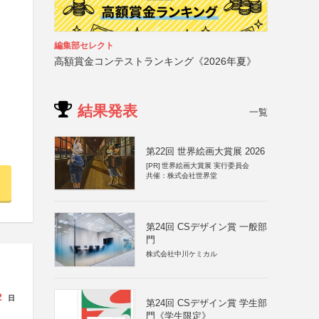
編集部セレクト
高額賞金コンテストランキング《2026年夏》
結果発表
一覧
第22回 世界絵画大賞展 2026
[PR]
世界絵画大賞展 実行委員会
共催：株式会社世界堂
第24回 CSデザイン賞 一般部
門
株式会社中川ケミカル
2
日
第24回 CSデザイン賞 学生部
門《学生限定》