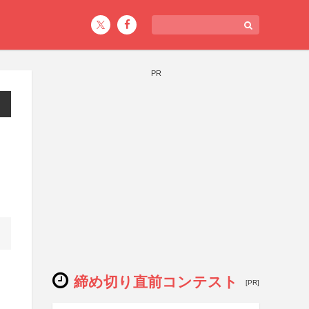
PR
締め切り直前コンテスト
[PR]