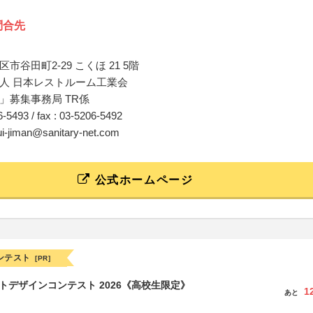
問合先
市谷田町2-29 こくほ 21 5階
人 日本レストルーム工業会
」募集事務局 TR係
06-5493 / fax : 03-5206-5492
ui-jiman@sanitary-net.com
公式ホームページ
ンテスト
[PR]
クトデザインコンテスト 2026《高校生限定》
1
あと