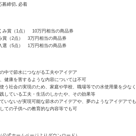
応募締切､必着
くみ賞（1点） 10万円相当の商品券
み賞（2点） 3万円相当の商品券
入選（5点） 1万円相当の商品券
の中で節水につながる工夫やアイデア
、健康を害するような内容については不可
使う社会の実現のため、家庭や学校、職場等での水使用量を少な
践している工夫・生活のしかたや、その効果等
ていないが実現可能な節水のアイデアや、夢のようなアイデアで
しての子供への教育的な内容等でも可
（公式ホームページよりダウンロード）