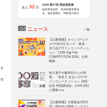
2026 第37回 美浜美術展
32
あと
日
福井県美浜町、美浜町教育委員
会、福井新聞社、関西電力株式会
社
ニュース
一覧
【公募情報】カインズ×コク
ヨ×VUILDがタッグ、家具・
木工品デザインコンペティシ
ョン「CDM Digi Fab
COMPETITION 2026」を初
開催
くす
乾久美子や藤本壮介らが登
壇、「長谷工 住まいのデザ
も可
インコンペティション 20回
記念 特別講演会」が8月19日
に開催
[PR]
【公募情報】大賞賞金100万
円！学生向け創作コンテスト