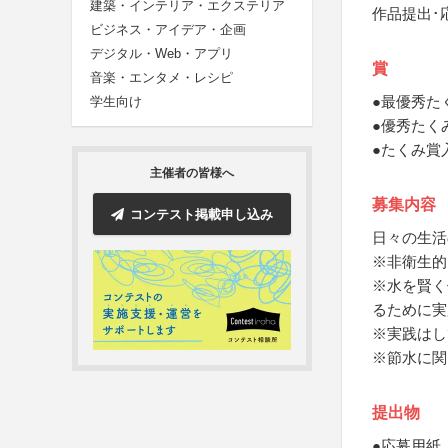
建築・インテリア・エクステリア
作品提出･
ビジネス・アイデア・企画
デジタル・Web・アプリ
賞
音楽・エンタメ・レシピ
●最優秀た
学生向け
●優秀たく
●たくみ賞
主催者の皆様へ
募集内容
コンテスト掲載申し込み
日々の生活
※非衛生的
※水を賢く
るために実
※実践はし
※節水に関
提出物
●応募用紙