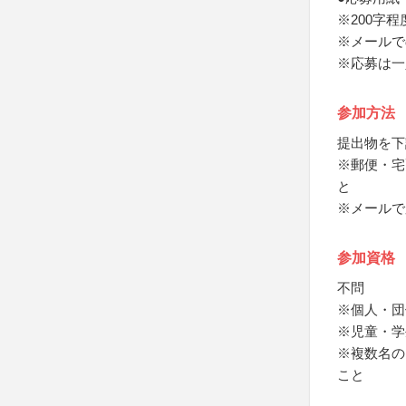
※200字
※メールで
※応募は一
参加方法
提出物を下
※郵便・宅
と
※メールで
参加資格
不問
※個人・団
※児童・学
※複数名の
こと