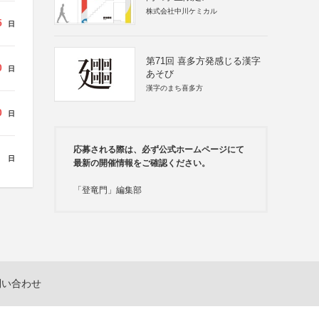
株式会社中川ケミカル
5
日
第71回 喜多方発感じる漢字
0
日
あそび
漢字のまち喜多方
0
日
応募される際は、必ず公式ホームページにて
日
最新の開催情報をご確認ください。
「登竜門」編集部
問い合わせ