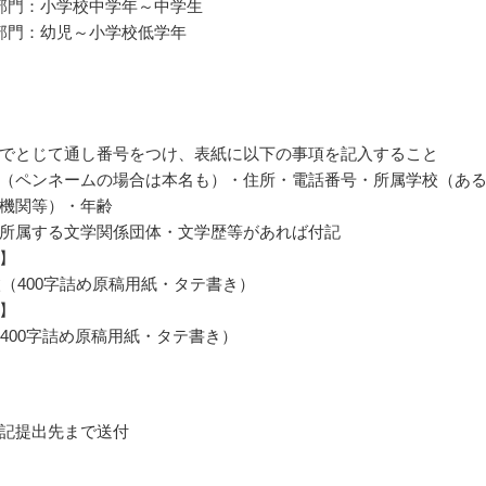
部門：小学校中学年～中学生
部門：幼児～小学校低学年
でとじて通し番号をつけ、表紙に以下の事項を記入すること
（ペンネームの場合は本名も）・住所・電話番号・所属学校（あ
機関等）・年齢
所属する文学関係団体・文学歴等があれば付記
】
0枚（400字詰め原稿用紙・タテ書き）
】
（400字詰め原稿用紙・タテ書き）
記提出先まで送付