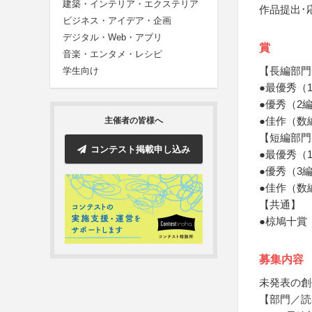
建築・インテリア・エクステリア
作品提出･
ビジネス・アイデア・企画
デジタル・Web・アプリ
賞
音楽・エンタメ・レシピ
【長編部門
学生向け
●最優秀（
●優秀（2
●佳作（数
主催者の皆様へ
【短編部門
コンテスト掲載申し込み
●最優秀（
●優秀（3
●佳作（数
【共通】
●椋鳩十賞
募集内容
未発表の創
【部門／読