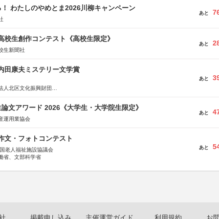
！ わたしのやめとま2026川柳キャンペーン
7
あと
社
国高校生創作コンテスト《高校生限定》
2
あと
校生新聞社
区内田康夫ミステリー文学賞
3
あと
法人北区文化振興財団
法人内田康夫財団
実業之日本社
論文アワード 2026《大学生・大学院生限定》
4
あと
産運用業協会
護作文・フォトコンテスト
5
あと
全国老人福祉施設協議会
働省、文部科学省
社
掲載申し込み
主催運営ガイド
利用規約
お