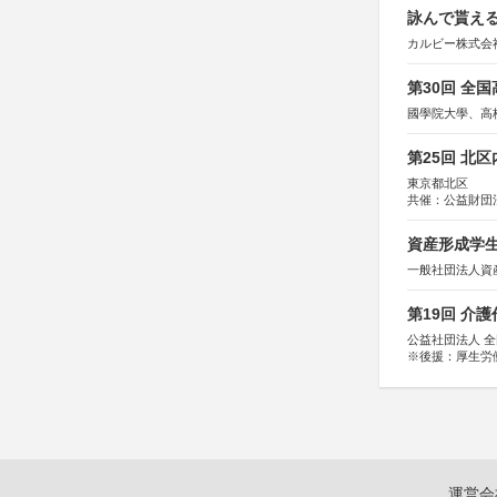
詠んで貰える
カルビー株式会
第30回 全
國學院大學、高
第25回 北
東京都北区
共催：公益財団
協力：一般財団
協賛：株式会社
資産形成学生
一般社団法人資
第19回 介
公益社団法人 
※後援：厚生労
運営会