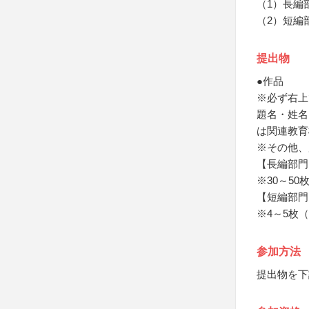
（1）長編
（2）短編
提出物
●作品
※必ず右上
題名・姓名
は関連教育
※その他、
【長編部門
※30～5
【短編部門
※4～5枚
参加方法
提出物を下