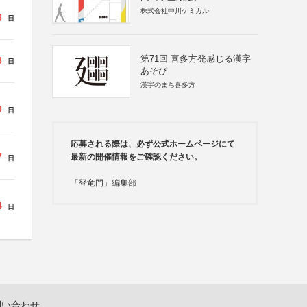
株式会社中川ケミカル
6
日
第71回 喜多方発感じる漢字
8
日
あそび
漢字のまち喜多方
9
日
応募される際は、必ず公式ホームページにて
7
最新の開催情報をご確認ください。
日
「登竜門」編集部
4
日
問い合わせ