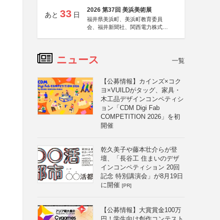
2026 第37回 美浜美術展
33
あと
日
福井県美浜町、美浜町教育委員
会、福井新聞社、関西電力株式会
社
ニュース
一覧
【公募情報】カインズ×コク
ヨ×VUILDがタッグ、家具・
木工品デザインコンペティシ
ョン「CDM Digi Fab
COMPETITION 2026」を初
開催
乾久美子や藤本壮介らが登
壇、「長谷工 住まいのデザ
インコンペティション 20回
記念 特別講演会」が8月19日
に開催
[PR]
【公募情報】大賞賞金100万
円！学生向け創作コンテスト