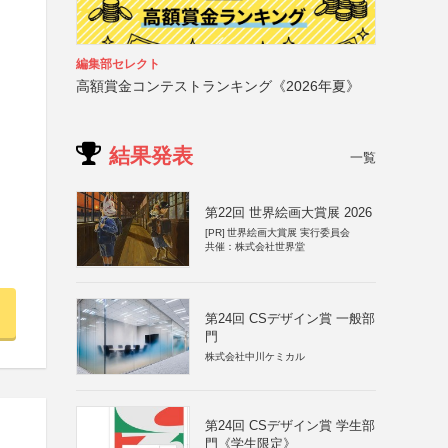
編集部セレクト
高額賞金コンテストランキング《2026年夏》
結果発表
一覧
第22回 世界絵画大賞展 2026
[PR]
世界絵画大賞展 実行委員会
共催：株式会社世界堂
第24回 CSデザイン賞 一般部
門
株式会社中川ケミカル
第24回 CSデザイン賞 学生部
門《学生限定》