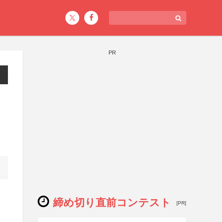
PR
締め切り直前コンテスト
[PR]