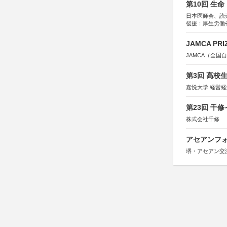
第10回 生
日本医師会、読
後援：厚生労働
協賛：東京海上
JAMCA P
JAMCA（全
第3回 高校
嘉悦大学 経営
第23回 千
株式会社千修
アセアンフォ
堺・アセアン交