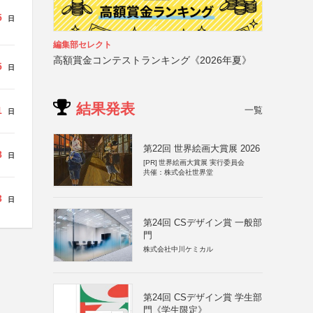
5
日
編集部セレクト
高額賞金コンテストランキング《2026年夏》
5
日
結果発表
一覧
1
日
第22回 世界絵画大賞展 2026
8
日
[PR]
世界絵画大賞展 実行委員会
共催：株式会社世界堂
3
日
第24回 CSデザイン賞 一般部
門
株式会社中川ケミカル
第24回 CSデザイン賞 学生部
門《学生限定》