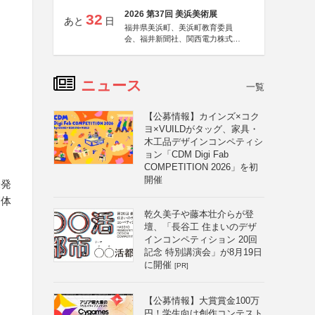
2026 第37回 美浜美術展
32
あと
日
福井県美浜町、美浜町教育委員
会、福井新聞社、関西電力株式会
社
ニュース
一覧
【公募情報】カインズ×コク
ヨ×VUILDがタッグ、家具・
木工品デザインコンペティシ
ョン「CDM Digi Fab
COMPETITION 2026」を初
開催
未発
写体
乾久美子や藤本壮介らが登
る
壇、「長谷工 住まいのデザ
インコンペティション 20回
記念 特別講演会」が8月19日
に開催
[PR]
【公募情報】大賞賞金100万
円！学生向け創作コンテスト