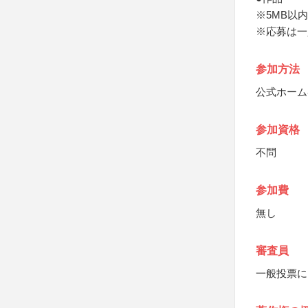
※5MB以内
※応募は一
参加方法
公式ホーム
参加資格
不問
参加費
無し
審査員
一般投票に