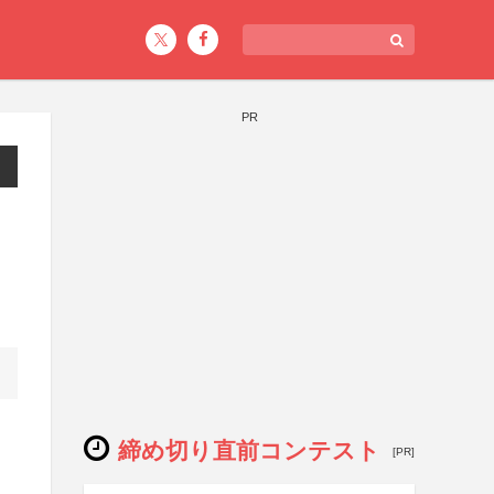
PR
締め切り直前コンテスト
[PR]