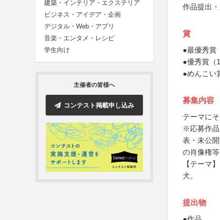
建築・インテリア・エクステリア
作品提出・
ビジネス・アイデア・企画
デジタル・Web・アプリ
賞
音楽・エンタメ・レシピ
●最優秀賞
学生向け
●優秀賞（
●めんこい
主催者の皆様へ
募集内容
コンテスト掲載申し込み
テーマにそ
※応募作品
表・未公開
の肖像権等
【テーマ】
犬。
提出物
●作品