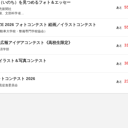
命（いのち）を見つめるフォト＆エッセー
5
あと
売新聞社
省、文部科学省
日動火災保険株式会社、東京海上日動あんしん生命保険株式会社
RIZE 2026 フォトコンテスト 絵画／イラストコンテスト
5
あと
国自動車大学校・整備専門学校協会）
生広報アイデアコンテスト《高校生限定》
3
あと
経済学部
修イラスト＆写真コンテスト
3
あと
トコンテスト 2026
2
あと
流促進委員会