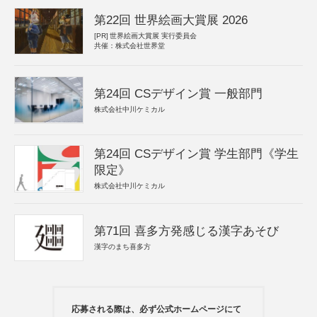
第22回 世界絵画大賞展 2026
[PR]
世界絵画大賞展 実行委員会
共催：株式会社世界堂
第24回 CSデザイン賞 一般部門
株式会社中川ケミカル
第24回 CSデザイン賞 学生部門《学生
限定》
株式会社中川ケミカル
第71回 喜多方発感じる漢字あそび
漢字のまち喜多方
応募される際は、必ず公式ホームページにて