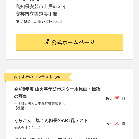
高知県安芸市土居953-イ
安芸市立書道美術館
tel / fax : 0887-34-1613
公式ホームページ
おすすめのコンテスト
[PR]
令和8年度 山火事予防ポスター用原画・標語
の募集
56
あと
日
一般財団法人日本森林林業振興会
【後援】
総務省消防庁、文部科学省、林野庁、全国森林組合連合
会、森林火災対策協会
くらこん 塩こん部長のART昆テスト
55
あと
日
株式会社くらこん