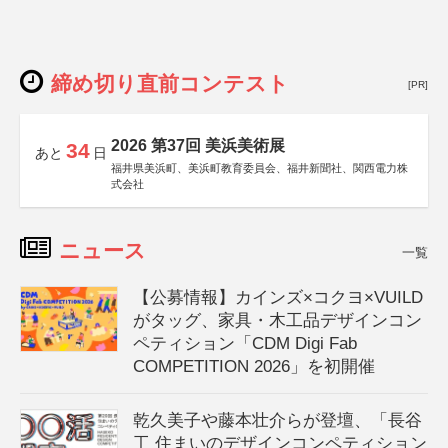
締め切り直前コンテスト
[PR]
2026 第37回 美浜美術展
34
あと
日
福井県美浜町、美浜町教育委員会、福井新聞社、関西電力株
式会社
ニュース
一覧
【公募情報】カインズ×コクヨ×VUILD
がタッグ、家具・木工品デザインコン
ペティション「CDM Digi Fab
COMPETITION 2026」を初開催
乾久美子や藤本壮介らが登壇、「長谷
工 住まいのデザインコンペティション