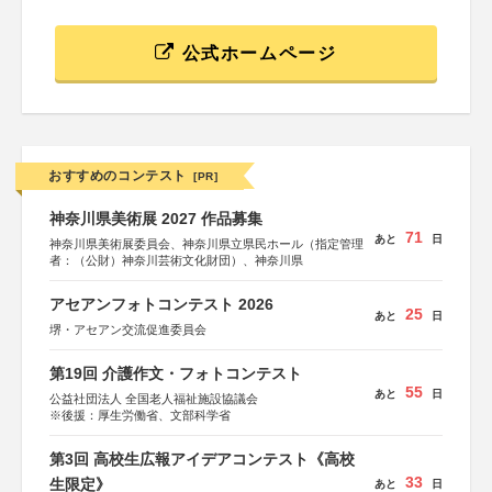
公式ホームページ
おすすめのコンテスト
[PR]
神奈川県美術展 2027 作品募集
71
あと
日
神奈川県美術展委員会、神奈川県立県民ホール（指定管理
者：（公財）神奈川芸術文化財団）、神奈川県
アセアンフォトコンテスト 2026
25
あと
日
堺・アセアン交流促進委員会
第19回 介護作文・フォトコンテスト
55
あと
日
公益社団法人 全国老人福祉施設協議会
※後援：厚生労働省、文部科学省
第3回 高校生広報アイデアコンテスト《高校
33
生限定》
あと
日