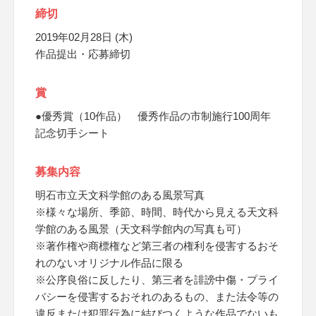
締切
2019年02月28日 (木)
作品提出・応募締切
賞
●優秀賞（10作品） 優秀作品の市制施行100周年
記念切手シート
募集内容
明石市立天文科学館のある風景写真
※様々な場所、季節、時間、時代から見える天文科
学館のある風景（天文科学館内の写真も可）
※著作権や商標権など第三者の権利を侵害するおそ
れのないオリジナル作品に限る
※公序良俗に反したり、第三者を誹謗中傷・プライ
バシーを侵害するおそれのあるもの、また法令等の
違反または犯罪行為に結びつくような作品でないも