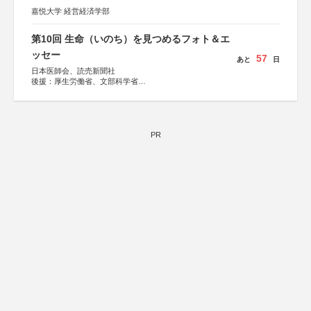
嘉悦大学 経営経済学部
第10回 生命（いのち）を見つめるフォト＆エ
ッセー
57
あと
日
日本医師会、読売新聞社
後援：厚生労働省、文部科学省
協賛：東京海上日動火災保険株式会社、東京海上日動あん
しん生命保険株式会社
PR