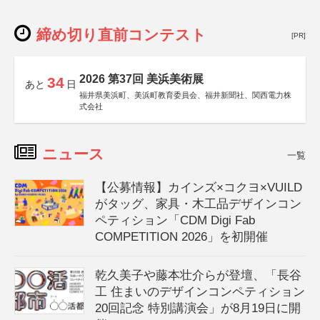
締め切り直前コンテスト
[PR]
2026 第37回 美浜美術展
34
あと
日
福井県美浜町、美浜町教育委員会、福井新聞社、関西電力株
式会社
ニュース
一覧
【公募情報】カインズ×コクヨ×VUILD
がタッグ、家具・木工品デザインコン
ペティション「CDM Digi Fab
COMPETITION 2026」を初開催
乾久美子や藤本壮介らが登壇、「長谷
工 住まいのデザインコンペティション
20回記念 特別講演会」が8月19日に開