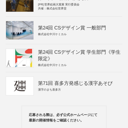
[PR]
世界絵画大賞展 実行委員会
共催：株式会社世界堂
第24回 CSデザイン賞 一般部門
株式会社中川ケミカル
第24回 CSデザイン賞 学生部門《学生
限定》
株式会社中川ケミカル
第71回 喜多方発感じる漢字あそび
漢字のまち喜多方
応募される際は、必ず公式ホームページにて
最新の開催情報をご確認ください。