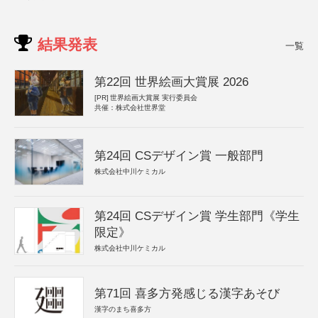
結果発表
一覧
第22回 世界絵画大賞展 2026
[PR]
世界絵画大賞展 実行委員会
共催：株式会社世界堂
第24回 CSデザイン賞 一般部門
株式会社中川ケミカル
第24回 CSデザイン賞 学生部門《学生
限定》
株式会社中川ケミカル
第71回 喜多方発感じる漢字あそび
漢字のまち喜多方