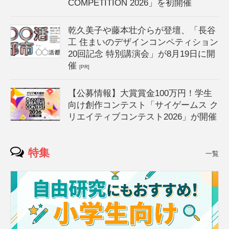
COMPETITION 2026」を初開催
乾久美子や藤本壮介らが登壇、「長谷
工 住まいのデザインコンペティション
20回記念 特別講演会」が8月19日に開
催
[PR]
【公募情報】大賞賞金100万円！学生
向け創作コンテスト「サイゲームス ク
リエイティブコンテスト2026」が開催
特集
一覧