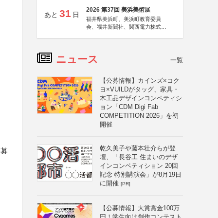
2026 第37回 美浜美術展
31
あと
日
福井県美浜町、美浜町教育委員
会、福井新聞社、関西電力株式会
社
ニュース
一覧
【公募情報】カインズ×コク
ヨ×VUILDがタッグ、家具・
木工品デザインコンペティシ
ョン「CDM Digi Fab
COMPETITION 2026」を初
開催
乾久美子や藤本壮介らが登
、募
壇、「長谷工 住まいのデザ
インコンペティション 20回
記念 特別講演会」が8月19日
に開催
[PR]
【公募情報】大賞賞金100万
円！学生向け創作コンテスト