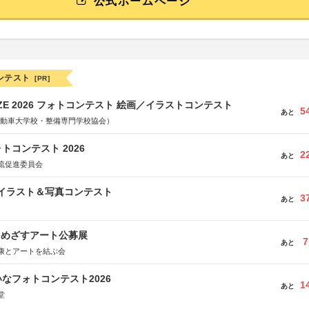
公式ホームページ
ンテスト
[PR]
RIZE 2026 フォトコンテスト 絵画／イラストコンテスト
5
あと
国自動車大学校・整備専門学校協会）
トコンテスト 2026
2
あと
流促進委員会
修イラスト＆写真コンテスト
3
あと
をめざすアート公募展
7
あと
康とアートを結ぶ会
なフォトコンテスト2026
1
あと
堂