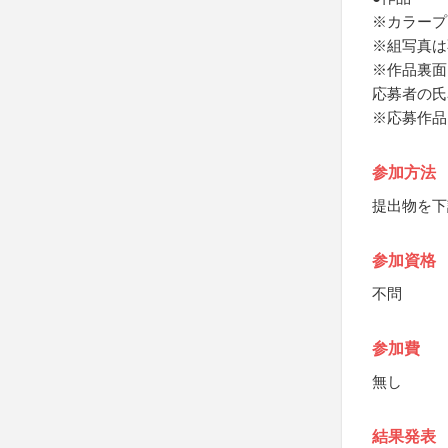
※カラープ
※組写真は
※作品裏面
応募者の氏
※応募作品
参加方法
提出物を下
参加資格
不問
参加費
無し
結果発表