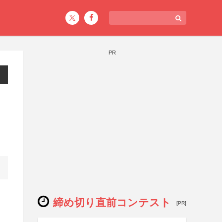
PR
締め切り直前コンテスト
[PR]