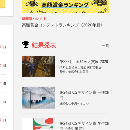
編集部セレクト
高額賞金コンテストランキング《2026年夏》
結果発表
一覧
4
日
第22回 世界絵画大賞展 2026
2
日
[PR]
世界絵画大賞展 実行委員会
共催：株式会社世界堂
7
日
第24回 CSデザイン賞 一般部
門
日
株式会社中川ケミカル
4
日
第24回 CSデザイン賞 学生部
門《学生限定》