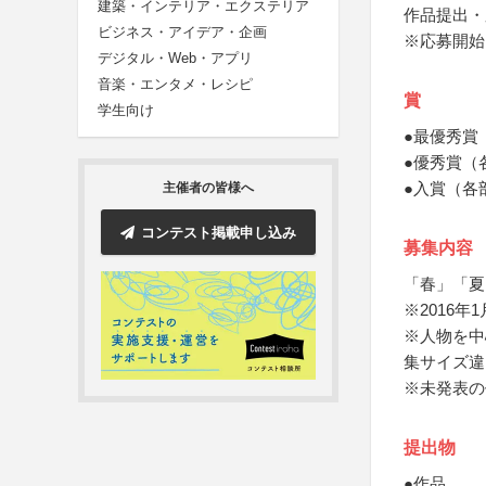
建築・インテリア・エクステリア
作品提出・
ビジネス・アイデア・企画
※応募開始
デジタル・Web・アプリ
音楽・エンタメ・レシピ
賞
学生向け
●最優秀賞
●優秀賞（
●入賞（各
主催者の皆様へ
コンテスト掲載申し込み
募集内容
「春」「夏
※2016
※人物を中
集サイズ違
※未発表の
提出物
●作品