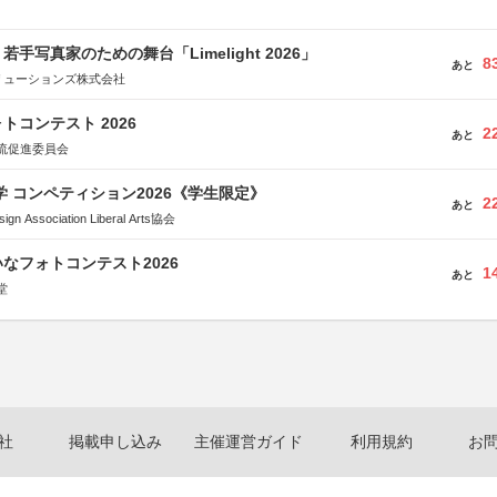
手写真家のための舞台「Limelight 2026」
8
あと
リューションズ株式会社
トコンテスト 2026
2
あと
流促進委員会
大学 コンペティション2026《学生限定》
2
あと
Association Liberal Arts協会
なフォトコンテスト2026
1
あと
堂
社
掲載申し込み
主催運営ガイド
利用規約
お