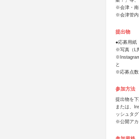
※会津・南
※会津管内
提出物
●応募用紙
※写真（L
※Inst
と
※応募点数
参加方法
提出物を下
または、In
ッシュタグ
※公開アカ
参加資格