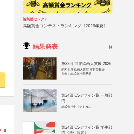
編集部セレクト
高額賞金コンテストランキング《2026年夏》
結果発表
一覧
第22回 世界絵画大賞展 2026
[PR]
世界絵画大賞展 実行委員会
共催：株式会社世界堂
第24回 CSデザイン賞 一般部
門
株式会社中川ケミカル
第24回 CSデザイン賞 学生部
8
日
門《学生限定》