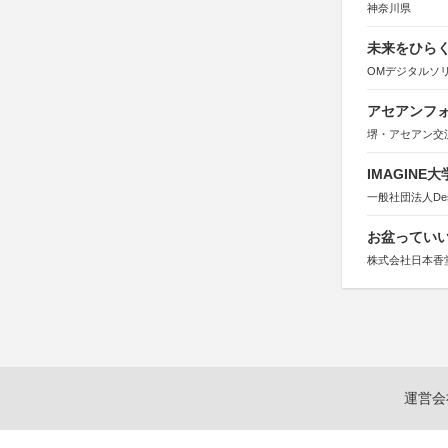
神奈川県
未来をひらく若
OMデジタルソ
アセアンフォ
堺・アセアン交
IMAGINE
一般社団法人Design 
お盆っていい
株式会社日本香
運営会