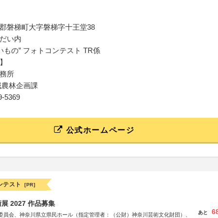
郡磐梯町大字磐梯字十王堂38
だい内
いもの” フォトコンテスト TR係
】
務所
域農林企画課
29-5369
公式ホームページ
ンテスト
[PR]
 2027 作品募集
6
あと
委員会、神奈川県立県民ホール（指定管理者：（公財）神奈川芸術文化財団）、