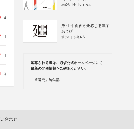
株式会社中川ケミカル
3
日
第71回 喜多方発感じる漢字
あそび
2
日
漢字のまち喜多方
2
日
応募される際は、必ず公式ホームページにて
最新の開催情報をご確認ください。
4
日
「登竜門」編集部
問い合わせ