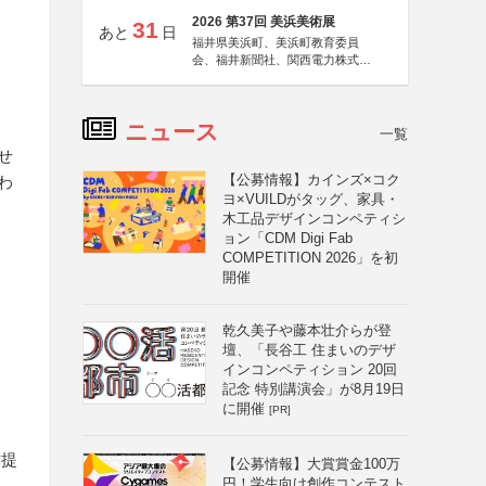
2026 第37回 美浜美術展
31
あと
日
福井県美浜町、美浜町教育委員
会、福井新聞社、関西電力株式会
社
ニュース
一覧
せ
【公募情報】カインズ×コク
わ
ヨ×VUILDがタッグ、家具・
木工品デザインコンペティシ
ョン「CDM Digi Fab
COMPETITION 2026」を初
開催
乾久美子や藤本壮介らが登
壇、「長谷工 住まいのデザ
インコンペティション 20回
記念 特別講演会」が8月19日
に開催
[PR]
方提
【公募情報】大賞賞金100万
円！学生向け創作コンテスト