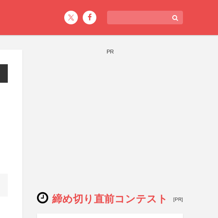
PR
締め切り直前コンテスト
[PR]