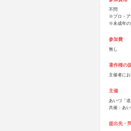
不問
※プロ・ア
※未成年の
参加費
無し
著作権の
主催者にお
主催
あいづ「道
共催：あいづ
提出先・