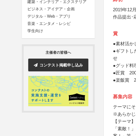
建築・インテリア・エクステリア
ビジネス・アイデア・企画
2019年12月
デジタル・Web・アプリ
作品提出･
音楽・エンタメ・レシピ
学生向け
賞
●素材活か
●ギフトし
主催者の皆様へ
せ
コンテスト掲載申し込み
●グッド料
●匠賞 2
●楽飯賞 
募集内容
テーマにそ
※あらかじ
【テーマ】
「素敵！」
案！」等、