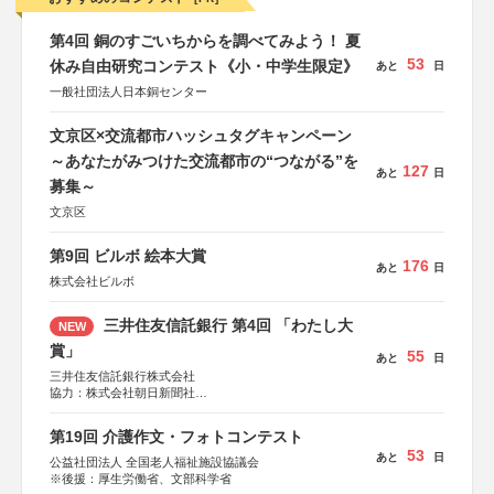
第4回 銅のすごいちからを調べてみよう！ 夏
53
休み自由研究コンテスト《小・中学生限定》
あと
日
一般社団法人日本銅センター
文京区×交流都市ハッシュタグキャンペーン
～あなたがみつけた交流都市の“つながる”を
127
あと
日
募集～
文京区
第9回 ビルボ 絵本大賞
176
あと
日
株式会社ビルボ
三井住友信託銀行 第4回 「わたし大
NEW
賞」
55
あと
日
三井住友信託銀行株式会社
協力：株式会社朝日新聞社
後援：日本郵便株式会社
第19回 介護作文・フォトコンテスト
53
あと
日
公益社団法人 全国老人福祉施設協議会
※後援：厚生労働省、文部科学省