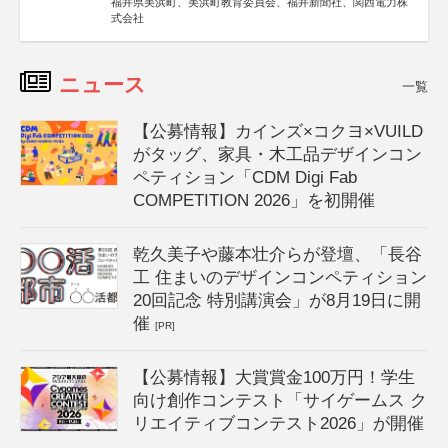
福井県美浜町、美浜町教育委員会、福井新聞社、関西電力株
式会社
ニュース
一覧
【公募情報】カインズ×コクヨ×VUILD
がタッグ、家具・木工品デザインコン
ペティション「CDM Digi Fab
COMPETITION 2026」を初開催
乾久美子や藤本壮介らが登壇、「長谷
工 住まいのデザインコンペティション
20回記念 特別講演会」が8月19日に開
催
[PR]
【公募情報】大賞賞金100万円！学生
向け創作コンテスト「サイゲームス ク
リエイティブコンテスト2026」が開催