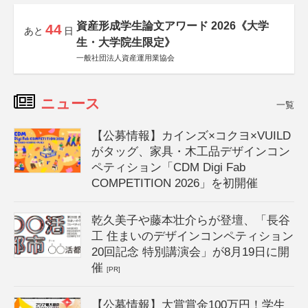
資産形成学生論文アワード 2026《大学
44
あと
日
生・大学院生限定》
一般社団法人資産運用業協会
ニュース
一覧
【公募情報】カインズ×コクヨ×VUILD
がタッグ、家具・木工品デザインコン
ペティション「CDM Digi Fab
COMPETITION 2026」を初開催
乾久美子や藤本壮介らが登壇、「長谷
工 住まいのデザインコンペティション
20回記念 特別講演会」が8月19日に開
催
[PR]
【公募情報】大賞賞金100万円！学生