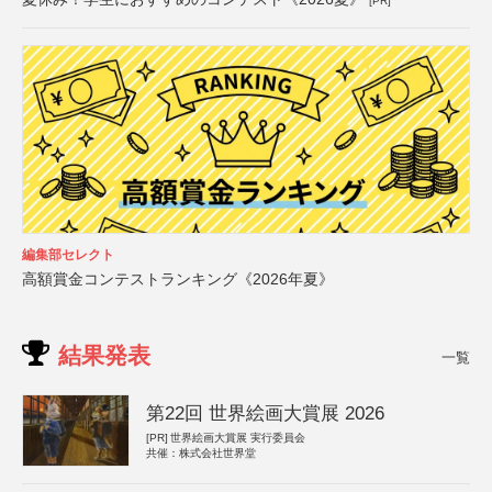
[PR]
編集部セレクト
高額賞金コンテストランキング《2026年夏》
結果発表
一覧
第22回 世界絵画大賞展 2026
[PR]
世界絵画大賞展 実行委員会
共催：株式会社世界堂