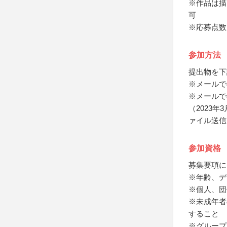
※作品は描
可
※応募点数
参加方法
提出物を下
※メールで
※メールで
（2023
ァイル送信
参加資格
募集要項に
※年齢、デ
※個人、団
※未成年者
すること
※グループ