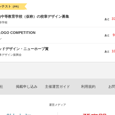
ンテスト
[PR]
山中等教育学校（仮称）の校章デザイン募集
3
あと
等学校
LOGO COMPETITION
9
あと
ン
グッドデザイン・ニューホープ賞
1
あと
本デザイン振興会
社
掲載申し込み
主催運営ガイド
利用規約
お
運営メディア