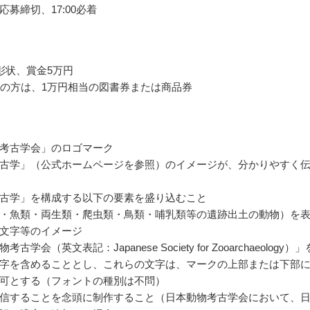
応募締切、17:00必着
彰状、賞金5万円
満の方は、1万円相当の図書券または商品券
考古学会」のロゴマーク
古学」（公式ホームページを参照）のイメージが、分かりやすく
古学」を構成する以下の要素を盛り込むこと
・魚類・両生類・爬虫類・鳥類・哺乳類等の遺跡出土の動物）を
文字等のイメージ
古学会（英文表記：Japanese Society for Zooarchaeology）」
字を含めることとし、これらの文字は、マークの上部または下部
可とする（フォントの種別は不問）
信することを念頭に制作すること（日本動物考古学会において、