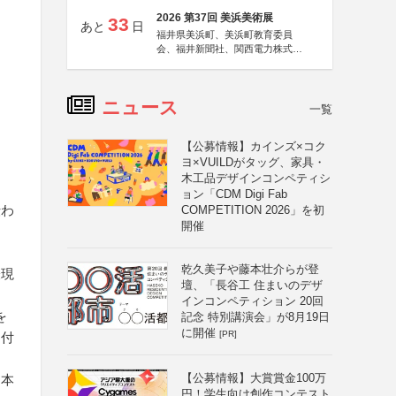
2026 第37回 美浜美術展
33
あと
日
福井県美浜町、美浜町教育委員
会、福井新聞社、関西電力株式会
社
ニュース
一覧
【公募情報】カインズ×コク
ヨ×VUILDがタッグ、家具・
木工品デザインコンペティシ
ョン「CDM Digi Fab
伝わ
COMPETITION 2026」を初
開催
乾久美子や藤本壮介らが登
表現
壇、「長谷工 住まいのデザ
インコンペティション 20回
を
記念 特別講演会」が8月19日
に開催
[PR]
に付
【公募情報】大賞賞金100万
日本
円！学生向け創作コンテスト