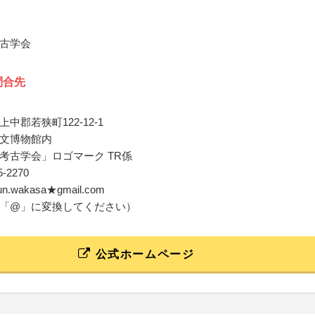
古学会
問合先
中郡若狭町122-12-1
文博物館内
考古学会」ロゴマーク TR係
45-2270
ibun.wakasa★gmail.com
「@」に変換してください）
公式ホームページ