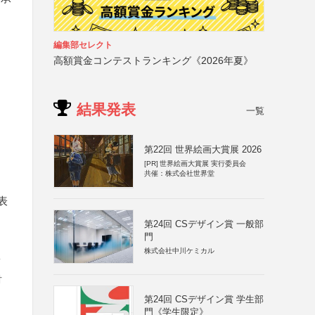
編集部セレクト
高額賞金コンテストランキング《2026年夏》
結果発表
一覧
第22回 世界絵画大賞展 2026
[PR]
世界絵画大賞展 実行委員会
共催：株式会社世界堂
表
第24回 CSデザイン賞 一般部
門
株式会社中川ケミカル
第
財
第24回 CSデザイン賞 学生部
門《学生限定》