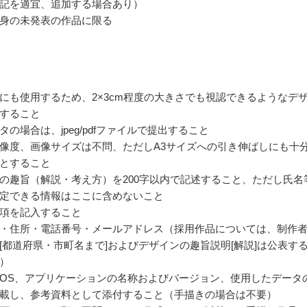
記を適宜、追加する場合あり）
身の未発表の作品に限る
にも使用するため、2×3cm程度の大きさでも視認できるようなデ
すること
タの場合は、jpeg/pdfファイルで提出すること
像度、画像サイズは不問、ただしA3サイズへの引き伸ばしにも十
とすること
の趣旨（解説・考え方）を200字以内で記述すること、ただし氏名
定できる情報はここに含めないこと
項を記入すること
・住所・電話番号・メールアドレス（採用作品については、制作
[都道府県・市町名まで]およびデザインの趣旨説明[解説]は公表す
）
OS、アプリケーションの名称およびバージョン、使用したデータ
載し、参考資料として添付すること（手描きの場合は不要）