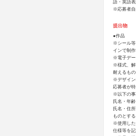
語・英語表
※応募者自
提出物
●作品
※シール等
インで制作
※電子デー
※様式、解
耐えるもの
※デザイン
応募者が特
※以下の事
氏名・年齢
氏名・住所
ものとする
※使用した
仕様等を記