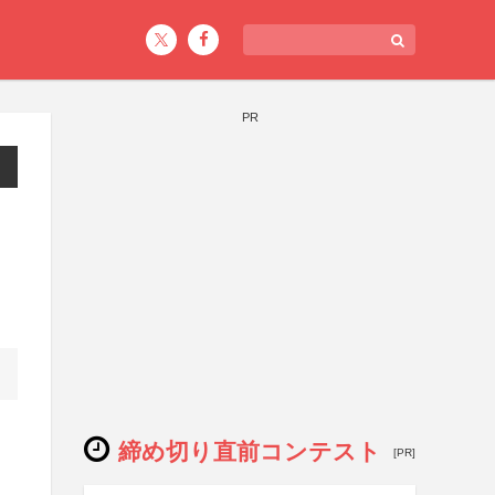
PR
締め切り直前コンテスト
[PR]