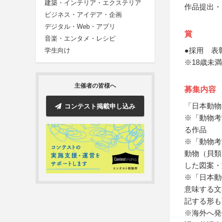
建築・インテリア・エクステリア
作品提出・
ビジネス・アイデア・企画
デジタル・Web・アプリ
賞
音楽・エンタメ・レシピ
●採用 表
学生向け
※18歳未
主催者の皆様へ
募集内容
「日本動物
コンテスト掲載申し込み
※「動物考
る作品
※「動物考
動物（貝類
した図案・
※「日本動物考
意味する文
記する形も
※海外へ発