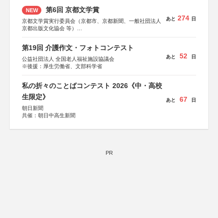
第6回 京都文学賞
NEW
274
あと
日
京都文学賞実行委員会（京都市、京都新聞、一般社団法人
京都出版文化協会 等）
協力：京都府書店商業組合、朝日新聞出版、
KADOKAWA、河出書房新社、幻冬舎、講談社、光文社、
第19回 介護作文・フォトコンテスト
集英社、小学館、祥伝社、新潮社、淡交社、ちいさいミシ
52
あと
日
マ社、徳間書店、早川書房、PHP研究所、双葉社、文藝春
公益社団法人 全国老人福祉施設協議会
秋、ポプラ社、毎日新聞出版
※後援：厚生労働省、文部科学省
私の折々のことばコンテスト 2026《中・高校
生限定》
67
あと
日
朝日新聞
共催：朝日中高生新聞
PR