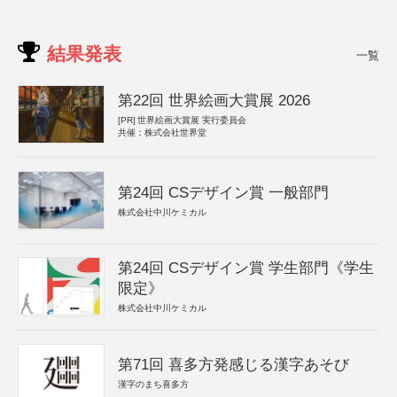
結果発表
一覧
第22回 世界絵画大賞展 2026
[PR]
世界絵画大賞展 実行委員会
共催：株式会社世界堂
第24回 CSデザイン賞 一般部門
株式会社中川ケミカル
第24回 CSデザイン賞 学生部門《学生
限定》
株式会社中川ケミカル
第71回 喜多方発感じる漢字あそび
漢字のまち喜多方