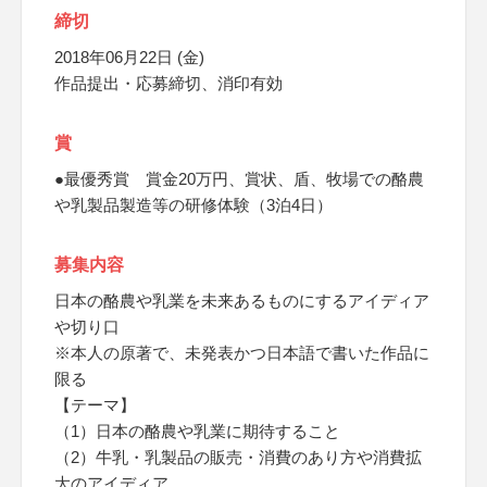
締切
2018年06月22日 (金)
作品提出・応募締切、消印有効
賞
●最優秀賞 賞金20万円、賞状、盾、牧場での酪農
や乳製品製造等の研修体験（3泊4日）
募集内容
日本の酪農や乳業を未来あるものにするアイディア
や切り口
※本人の原著で、未発表かつ日本語で書いた作品に
限る
【テーマ】
（1）日本の酪農や乳業に期待すること
（2）牛乳・乳製品の販売・消費のあり方や消費拡
大のアイディア