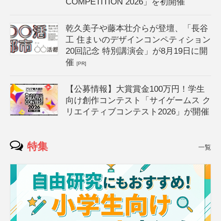
COMPETITION 2026」を初開催
乾久美子や藤本壮介らが登壇、「長谷
工 住まいのデザインコンペティション
20回記念 特別講演会」が8月19日に開
催
[PR]
【公募情報】大賞賞金100万円！学生
向け創作コンテスト「サイゲームス ク
リエイティブコンテスト2026」が開催
特集
一覧