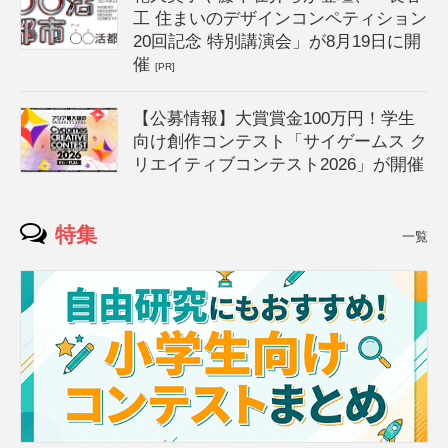
工 住まいのデザインコンペティション
20回記念 特別講演会」が8月19日に開
催
[PR]
【公募情報】大賞賞金100万円！学生
向け創作コンテスト「サイゲームス ク
リエイティブコンテスト2026」が開催
特集
一覧