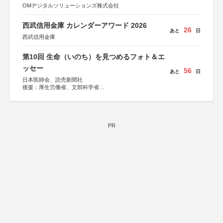
OMデジタルソリューションズ株式会社
西武信用金庫 カレンダーアワード 2026
26
あと
日
西武信用金庫
第10回 生命（いのち）を見つめるフォト＆エ
ッセー
56
あと
日
日本医師会、読売新聞社
後援：厚生労働省、文部科学省
協賛：東京海上日動火災保険株式会社、東京海上日動あん
しん生命保険株式会社
PR