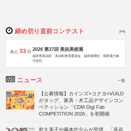
締め切り直前コンテスト
[PR]
2026 第37回 美浜美術展
33
あと
日
福井県美浜町、美浜町教育委員会、福井新聞社、関西電力株
式会社
ニュース
一覧
【公募情報】カインズ×コクヨ×VUILD
がタッグ、家具・木工品デザインコン
ペティション「CDM Digi Fab
COMPETITION 2026」を初開催
乾久美子や藤本壮介らが登壇、「長谷