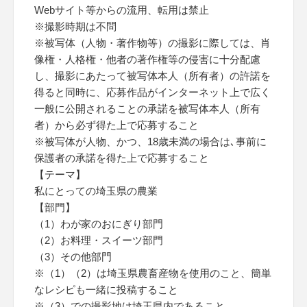
Webサイト等からの流用、転用は禁止
※撮影時期は不問
※被写体（人物・著作物等）の撮影に際しては、肖
像権・人格権・他者の著作権等の侵害に十分配慮
し、撮影にあたって被写体本人（所有者）の許諾を
得ると同時に、応募作品がインターネット上で広く
一般に公開されることの承諾を被写体本人（所有
者）から必ず得た上で応募すること
※被写体が人物、かつ、18歳未満の場合は､事前に
保護者の承諾を得た上で応募すること
【テーマ】
私にとっての埼玉県の農業
【部門】
（1）わが家のおにぎり部門
（2）お料理・スイーツ部門
（3）その他部門
※（1）（2）は埼玉県農畜産物を使用のこと、簡単
なレシピも一緒に投稿すること
※（3）での撮影地は埼玉県内であること