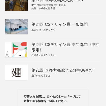
[PR]
世界絵画大賞展 実行委員会
共催：株式会社世界堂
第24回 CSデザイン賞 一般部門
株式会社中川ケミカル
第24回 CSデザイン賞 学生部門《学生
限定》
株式会社中川ケミカル
第71回 喜多方発感じる漢字あそび
漢字のまち喜多方
応募される際は、必ず公式ホームページにて
最新の開催情報をご確認ください。