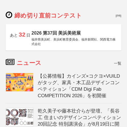
締め切り直前コンテスト
[PR]
2026 第37回 美浜美術展
32
あと
日
福井県美浜町、美浜町教育委員会、福井新聞社、関西電力株
式会社
ニュース
一覧
【公募情報】カインズ×コクヨ×VUILD
がタッグ、家具・木工品デザインコン
ペティション「CDM Digi Fab
COMPETITION 2026」を初開催
乾久美子や藤本壮介らが登壇、「長谷
工 住まいのデザインコンペティション
20回記念 特別講演会」が8月19日に開