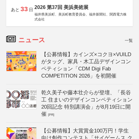
2026 第37回 美浜美術展
33
あと
日
福井県美浜町、美浜町教育委員会、福井新聞社、関西電力株
式会社
ニュース
一覧
【公募情報】カインズ×コクヨ×VUILD
がタッグ、家具・木工品デザインコン
ペティション「CDM Digi Fab
COMPETITION 2026」を初開催
乾久美子や藤本壮介らが登壇、「長谷
工 住まいのデザインコンペティション
20回記念 特別講演会」が8月19日に開
催
[PR]
【公募情報】大賞賞金100万円！学生
向け創作コンテスト「サイゲームス ク