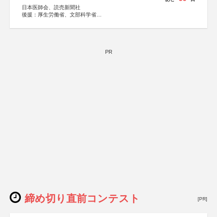
日本医師会、読売新聞社
後援：厚生労働省、文部科学省
協賛：東京海上日動火災保険株式会社、東京海上日動あん
しん生命保険株式会社
PR
締め切り直前コンテスト
[PR]