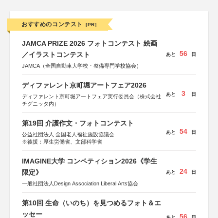
おすすめのコンテスト
[PR]
JAMCA PRIZE 2026 フォトコンテスト 絵画
56
／イラストコンテスト
あと
日
JAMCA（全国自動車大学校・整備専門学校協会）
ディファレント京町堀アートフェア2026
3
あと
日
ディファレント京町堀アートフェア実行委員会（株式会社
チグニッタ内）
第19回 介護作文・フォトコンテスト
54
あと
日
公益社団法人 全国老人福祉施設協議会
※後援：厚生労働省、文部科学省
IMAGINE大学 コンペティション2026《学生
24
限定》
あと
日
一般社団法人Design Association Liberal Arts協会
第10回 生命（いのち）を見つめるフォト＆エ
ッセー
56
あと
日