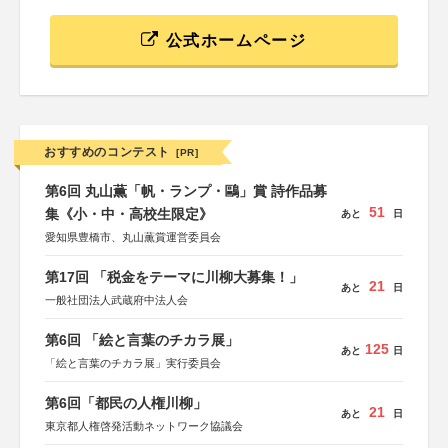
公式ホームページ
おすすめのコンテスト
[PR]
第6回 丸山薫「帆・ランプ・鷗」賞 詩作品募
51
集《小・中・高校生限定》
あと
日
愛知県豊橋市、丸山薫賞運営委員会
第17回 「税金をテーマに川柳大募集！」
21
あと
日
一般社団法人武蔵府中法人会
第6回 「絵と言葉のチカラ展」
125
あと
日
「絵と言葉のチカラ展」実行委員会
第6回「都民の人権川柳」
21
あと
日
東京都人権啓発活動ネットワーク協議会