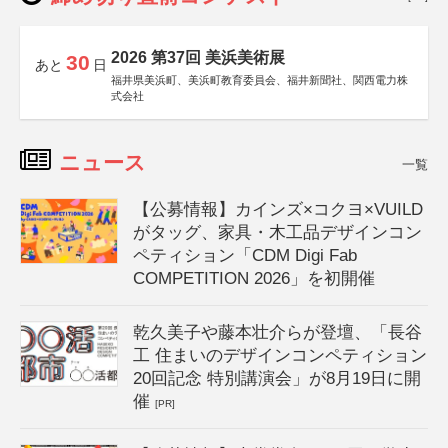
2026 第37回 美浜美術展
30
あと
日
福井県美浜町、美浜町教育委員会、福井新聞社、関西電力株
式会社
ニュース
一覧
【公募情報】カインズ×コクヨ×VUILD
がタッグ、家具・木工品デザインコン
ペティション「CDM Digi Fab
COMPETITION 2026」を初開催
乾久美子や藤本壮介らが登壇、「長谷
工 住まいのデザインコンペティション
20回記念 特別講演会」が8月19日に開
催
[PR]