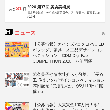
2026 第37回 美浜美術展
31
あと
日
福井県美浜町、美浜町教育委員会、福井新聞社、関西電力株
式会社
ニュース
一覧
【公募情報】カインズ×コクヨ×VUILD
がタッグ、家具・木工品デザインコン
ペティション「CDM Digi Fab
COMPETITION 2026」を初開催
乾久美子や藤本壮介らが登壇、「長谷
工 住まいのデザインコンペティション
20回記念 特別講演会」が8月19日に開
催
[PR]
【公募情報】大賞賞金100万円！学生