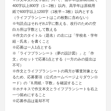
400字以上800字（1～2枚）以内、高学年は原稿用
紙で600字以上1200字（1枚半～3枚）以内とする
（ライフプランシートはこの枚数に含めない）
※句読点はそれぞれ1字に数える、改行のための空
白カ所は字数として数える
※作文のタイトル（題名）の左には「学校名・学年
組・氏名」を書くこと
※応募は一人1点とする
※「ライフプランシート（夢の設計図）」と「作
文」のセットで応募1点とする（一方のみの提出は
不可）
※作文とライフプランシートの両方が審査対象とな
るため、応募要項（公式ホームページよりダウンロ
ード）の「8.用紙・字数」を確認すること
※ホチキスで作文本文とライフプランシートを右上
一つ留めにすること
※応募作品は返却不可