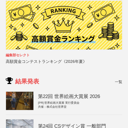
編集部セレクト
高額賞金コンテストランキング《2026年夏》
結果発表
一覧
第22回 世界絵画大賞展 2026
[PR]
世界絵画大賞展 実行委員会
共催：株式会社世界堂
第24回 CSデザイン賞 一般部門