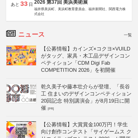
2026 第37回 美浜美術展
33
あと
日
福井県美浜町、美浜町教育委員会、福井新聞社、関西電力株
式会社
ニュース
一覧
【公募情報】カインズ×コクヨ×VUILD
がタッグ、家具・木工品デザインコン
ペティション「CDM Digi Fab
COMPETITION 2026」を初開催
乾久美子や藤本壮介らが登壇、「長谷
工 住まいのデザインコンペティション
20回記念 特別講演会」が8月19日に開
催
[PR]
【公募情報】大賞賞金100万円！学生
向け創作コンテスト「サイゲームス ク