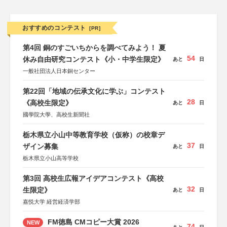
おすすめのコンテスト
[PR]
第4回 銅のすごいちからを調べてみよう！ 夏
54
休み自由研究コンテスト《小・中学生限定》
あと
日
一般社団法人日本銅センター
第22回「地域の伝承文化に学ぶ」コンテスト
28
《高校生限定》
あと
日
國學院大學、高校生新聞社
栃木県立小山中等教育学校（仮称）の校章デ
37
ザイン募集
あと
日
栃木県立小山高等学校
第3回 高校生広報アイデアコンテスト《高校
32
生限定》
あと
日
嘉悦大学 経営経済学部
FM徳島 CMコピー大賞 2026
NEW
74