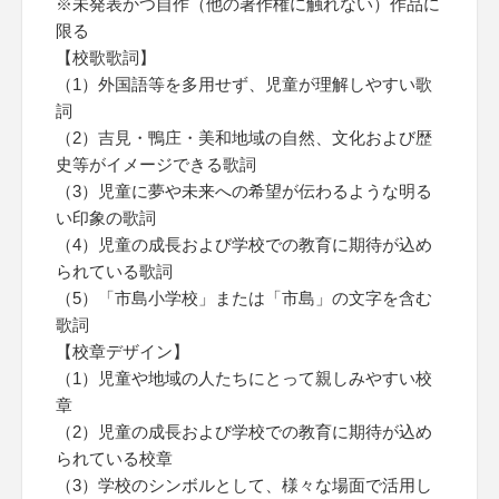
※未発表かつ自作（他の著作権に触れない）作品に
限る
【校歌歌詞】
（1）外国語等を多用せず、児童が理解しやすい歌
詞
（2）吉見・鴨庄・美和地域の自然、文化および歴
史等がイメージできる歌詞
（3）児童に夢や未来への希望が伝わるような明る
い印象の歌詞
（4）児童の成長および学校での教育に期待が込め
られている歌詞
（5）「市島小学校」または「市島」の文字を含む
歌詞
【校章デザイン】
（1）児童や地域の人たちにとって親しみやすい校
章
（2）児童の成長および学校での教育に期待が込め
られている校章
（3）学校のシンボルとして、様々な場面で活用し