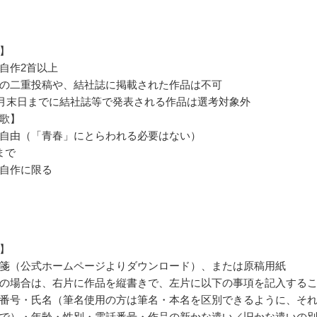
】
自作2首以上
の二重投稿や、結社誌に掲載された作品は不可
年5月末日までに結社誌等で発表される作品は選考対象外
歌】
自由（「青春」にとらわれる必要はない）
まで
自作に限る
】
箋（公式ホームページよりダウンロード）、または原稿用紙
の場合は、右片に作品を縦書きで、左片に以下の事項を記入する
番号・氏名（筆名使用の方は筆名・本名を区別できるように、そ
で）・年齢・性別・電話番号・作品の新かな遣い／旧かな遣いの