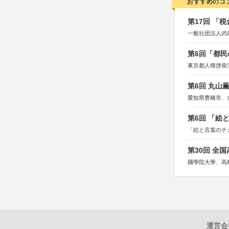
おすすめのコ
第17回 「
一般社団法人武
第6回「都民
東京都人権啓発
第6回 丸山
愛知県豊橋市、
第6回 「絵
「絵と言葉のチ
第30回 全
國學院大學、高
運営会