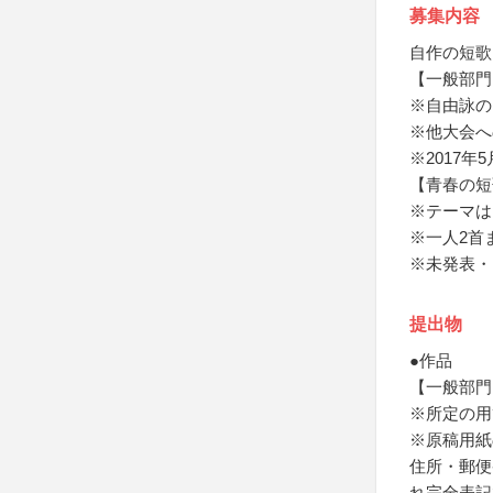
募集内容
自作の短歌
【一般部門
※自由詠の
※他大会へ
※2017
【青春の短
※テーマは
※一人2首
※未発表・
提出物
●作品
【一般部門
※所定の用
※原稿用紙
住所・郵便
れ完全表記