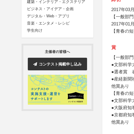
建築・インテリア・エクステリア
ビジネス・アイデア・企画
2017年03月
デジタル・Web・アプリ
【一般部門
音楽・エンタメ・レシピ
2017年0
学生向け
【青春の短
賞
主催者の皆様へ
【一般部門
コンテスト掲載申し込み
●文部科学
●選者賞 
●産経新聞
他賞あり
【青春の短
●文部科学
●大阪府知
●京都府知
他賞あり