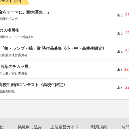
ンテスト
[PR]
税金をテーマに川柳大募集！」
2
あと
蔵府中法人会
の人権川柳」
2
あと
活動ネットワーク協議会
薫「帆・ランプ・鷗」賞 詩作品募集《小・中・高校生限定》
5
あと
丸山薫賞運営委員会
と言葉のチカラ展」
12
あと
カラ展」実行委員会
国高校生創作コンテスト《高校生限定》
2
あと
校生新聞社
社
掲載申し込み
主催運営ガイド
利用規約
お