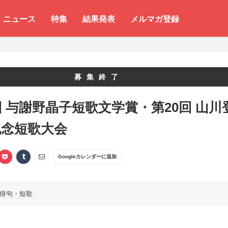
ニュース
特集
結果発表
メルマガ登録
募集終了
回 与謝野晶子短歌文学賞・第20回 山川
記念短歌大会
Googleカレンダーに追加
俳句・短歌