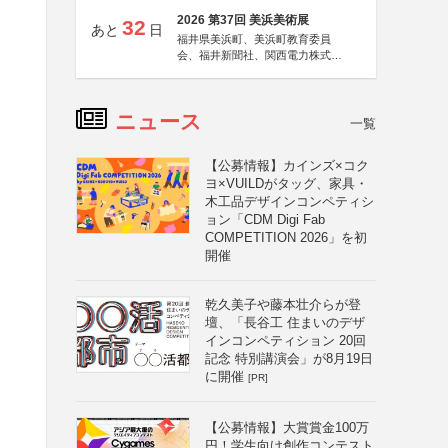
2026 第37回 美浜美術展
32
あと
日
福井県美浜町、美浜町教育委員
会、福井新聞社、関西電力株式会
社
ニュース
一覧
【公募情報】カインズ×コク
ヨ×VUILDがタッグ、家具・
木工品デザインコンペティシ
ョン「CDM Digi Fab
COMPETITION 2026」を初
開催
乾久美子や藤本壮介らが登
壇、「長谷工 住まいのデザ
インコンペティション 20回
記念 特別講演会」が8月19日
に開催
[PR]
【公募情報】大賞賞金100万
円！学生向け創作コンテスト