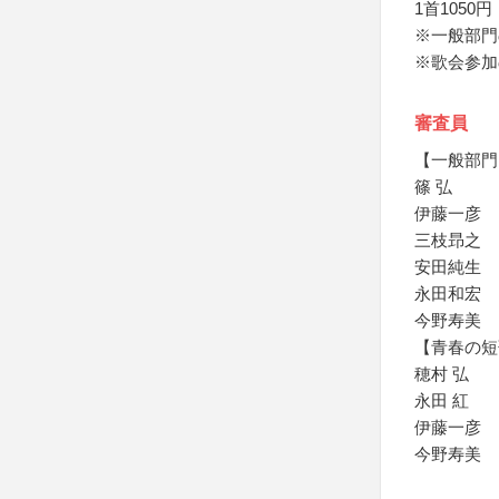
1首1050
※一般部門
※歌会参加
審査員
【一般部門
篠 弘
伊藤一彦
三枝昻之
安田純生
永田和宏
今野寿美
【青春の短
穂村 弘
永田 紅
伊藤一彦
今野寿美