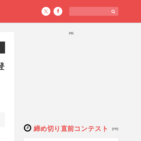
PR
登
締め切り直前コンテスト
[PR]