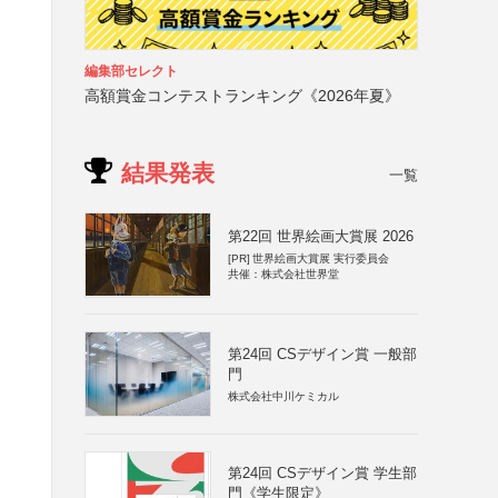
編集部セレクト
高額賞金コンテストランキング《2026年夏》
結果発表
一覧
第22回 世界絵画大賞展 2026
[PR]
世界絵画大賞展 実行委員会
共催：株式会社世界堂
第24回 CSデザイン賞 一般部
門
株式会社中川ケミカル
第24回 CSデザイン賞 学生部
門《学生限定》