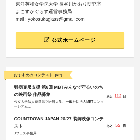
東洋英和女学院大学 長谷川かおり研究室
よこすかぐらす運営事務局
mail : yokosukaglass@gmail.com
公式ホームページ
おすすめのコンテスト
[PR]
難病克服支援 第6回 MBTみんなで守るいのち
の映画祭 作品募集
112
あと
日
公立大学法人奈良県立医科大学、一般社団法人MBTコンソ
ーシアム
協力：読売新聞社
COUNTDOWN JAPAN 26/27 装飾映像コンテ
後援：厚生労働省
55
文部科学省
スト
あと
日
奈良県
Jフェス事務局
日本経済団体連合会
関西経済連合会