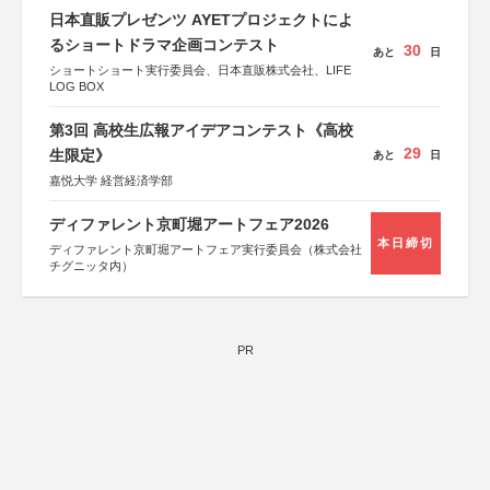
「“よい仕事おこし”フェア」実行委員会
日本直販プレゼンツ AYETプロジェクトによ
関西文化学術研究都市推進機構
るショートドラマ企画コンテスト
東京難病団体連絡協議会
30
あと
日
ショートショート実行委員会、日本直販株式会社、LIFE
LOG BOX
第3回 高校生広報アイデアコンテスト《高校
29
生限定》
あと
日
嘉悦大学 経営経済学部
ディファレント京町堀アートフェア2026
本日締切
ディファレント京町堀アートフェア実行委員会（株式会社
チグニッタ内）
PR