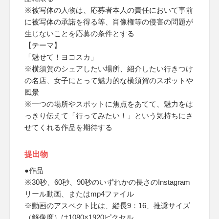
※被写体の人物は、応募者本人の責任において事前
に被写体の承諾を得る等、肖像権等の侵害の問題が
生じないことを応募の条件とする
【テーマ】
「魅せて！ヨコスカ」
※横須賀のシェアしたい場所、紹介したい行きつけ
の名店、女子にとって魅力的な横須賀のスポットや
風景
※一つの場所やスポットに焦点をあてて、魅力をは
っきり伝えて「行ってみたい！」という気持ちにさ
せてくれる作品を期待する
提出物
●作品
※30秒、60秒、90秒のいずれかの長さのInstagram
リール動画、またはmp4ファイル
※動画のアスペクト比は、縦長9：16、推奨サイズ
（解像度）は1080×1920ピクセル