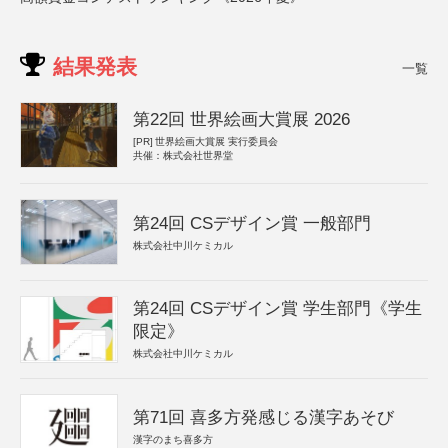
結果発表
一覧
第22回 世界絵画大賞展 2026
[PR]
世界絵画大賞展 実行委員会
共催：株式会社世界堂
第24回 CSデザイン賞 一般部門
株式会社中川ケミカル
第24回 CSデザイン賞 学生部門《学生
限定》
株式会社中川ケミカル
第71回 喜多方発感じる漢字あそび
漢字のまち喜多方