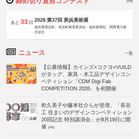
締め切り直前コンテスト
[PR]
2026 第37回 美浜美術展
33
あと
日
福井県美浜町、美浜町教育委員会、福井新聞社、関西電力株
式会社
ニュース
一覧
【公募情報】カインズ×コクヨ×VUILD
がタッグ、家具・木工品デザインコン
ペティション「CDM Digi Fab
COMPETITION 2026」を初開催
乾久美子や藤本壮介らが登壇、「長谷
工 住まいのデザインコンペティション
20回記念 特別講演会」が8月19日に開
催
[PR]