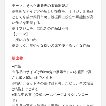
テーマにそった未発表の陶磁器製品
※斬新なアイデアや新しい提案等、オリジナル商品
として今後の四日市萬古焼振興に役立つ可能性が高
い作品を期待する
※オブジェ等、器以外の作品は不可
【テーマ】
「祝いのうつわ」
※楽しく、華やかな祝いの席で使えるような作品
提出物
●作品
※作品のサイズは50cm角の展示台にのる範囲で高
さも最大50cmまでとする
※揃い、セット等の組作品も可、ただし、その場合
は6品までとする
●出品申込書（公式ホームページよりダウンロー
ド）
※作品の写真（希望する展示レイアウトで）を必ず