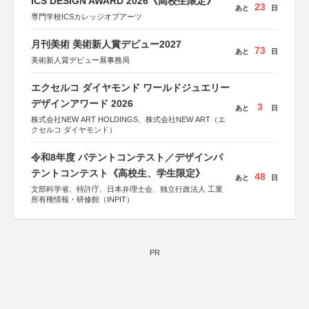
ICS DESIGN AWARD 2026《高校生限定》
23
あと
日
専門学校ICSカレッジオブアーツ
月刊美術 美術新人賞デビュー2027
73
あと
日
美術新人賞デビュー展事務局
エクセルコ ダイヤモンド ワールドジュエリー
デザインアワード 2026
3
あと
日
株式会社NEW ART HOLDINGS、株式会社NEW ART（エ
クセルコ ダイヤモンド）
令和8年度 パテントコンテスト／デザインパ
テントコンテスト《高校生、学生限定》
48
あと
日
文部科学省、特許庁、日本弁理士会、独立行政法人 工業
所有権情報・研修館（INPIT）
PR