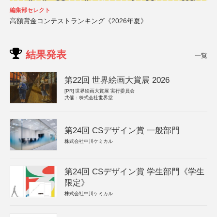
編集部セレクト
高額賞金コンテストランキング《2026年夏》
結果発表
一覧
第22回 世界絵画大賞展 2026
[PR]
世界絵画大賞展 実行委員会
共催：株式会社世界堂
第24回 CSデザイン賞 一般部門
株式会社中川ケミカル
第24回 CSデザイン賞 学生部門《学生
限定》
株式会社中川ケミカル