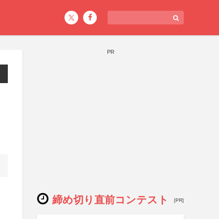
PR
締め切り直前コンテスト
[PR]