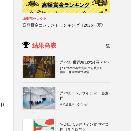
編集部セレクト
高額賞金コンテストランキング《2026年夏》
結果発表
一覧
第22回 世界絵画大賞展 2026
、
[PR]
世界絵画大賞展 実行委員会
共催：株式会社世界堂
第24回 CSデザイン賞 一般部
展
門
の利
株式会社中川ケミカル
第24回 CSデザイン賞 学生部
門《学生限定》