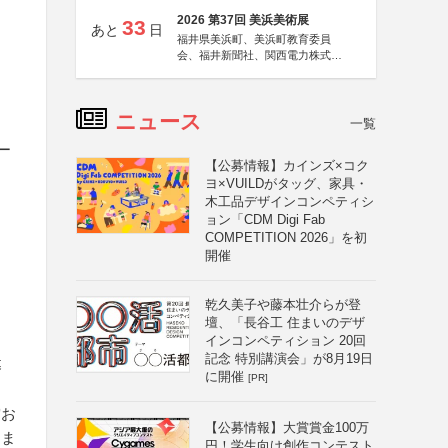
2026 第37回 美浜美術展
33
あと
日
福井県美浜町、美浜町教育委員
会、福井新聞社、関西電力株式会
社
、
ニュース
一覧
ー
【公募情報】カインズ×コク
ヨ×VUILDがタッグ、家具・
、
木工品デザインコンペティシ
ョン「CDM Digi Fab
COMPETITION 2026」を初
、
開催
乾久美子や藤本壮介らが登
壇、「長谷工 住まいのデザ
インコンペティション 20回
記念 特別講演会」が8月19日
募
に開催
[PR]
賞お
【公募情報】大賞賞金100万
ドま
円！学生向け創作コンテスト