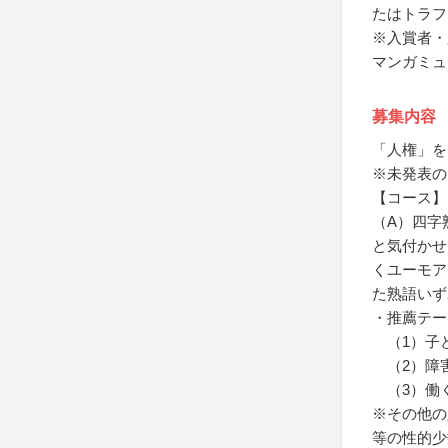
たはトラフ
※入賞者・
マンガミュ
募集内容
「人権」を
※未発表の
【コース】
（A）四字
と気付かせ
くユーモア
た熟語いず
・推薦テー
（1）子
（2）障
（3）働
※その他の
等の性的少