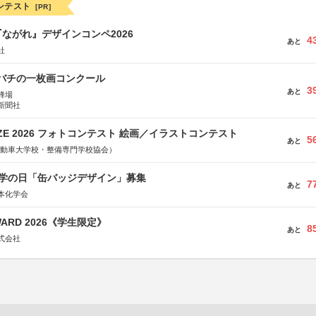
ンテスト
[PR]
ながれ』デザインコンペ2026
4
あと
社
ツバチの一枚画コンクール
3
あと
蜂場
新聞社
RIZE 2026 フォトコンテスト 絵画／イラストコンテスト
5
あと
国自動車大学校・整備専門学校協会）
 化学の日「缶バッジデザイン」募集
7
あと
本化学会
WARD 2026《学生限定》
8
あと
式会社