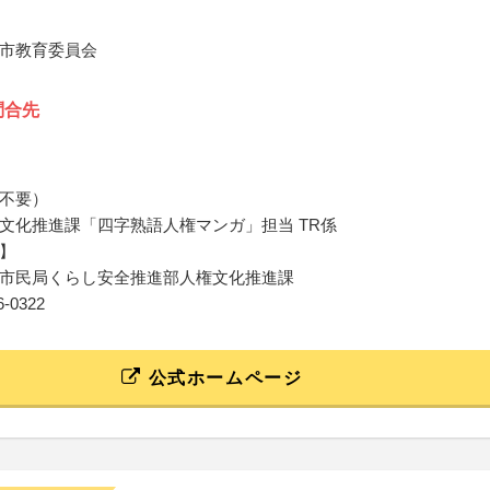
市教育委員会
問合先
不要）
文化推進課「四字熟語人権マンガ」担当 TR係
】
市民局くらし安全推進部人権文化推進課
66‐0322
公式ホームページ