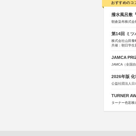
おすすめのコ
撥水風呂敷『
朝倉染布株式会
第14回 ミ
株式会社山田養
共催：朝日学生
JAMCA P
JAMCA（全
2026年版
公益社団法人日
TURNER A
ターナー色彩株