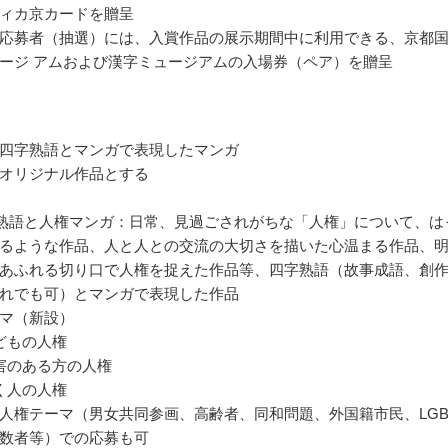
ィカ京カードを贈呈
応募者（抽選）には、入賞作品の展示期間中に利用できる、京都
ージ アムおよび漢字ミュージアムの入場券（ペア）を贈呈
四字熟語とマンガで表現したマンガ
オリジナル作品とする
熟語と人権マンガ：日常、見過ごされがちな「人権」について、は
るような作品、人と人との交流の大切さを描いた心温まる作品、
あふれる切り口で人権を捉えた作品等、四字熟語（故事成語、創
れでも可）とマンガで表現した作品
マ（新設）
どもの人権
害のある方の人権
く人の人権
人権テーマ（男女共同参画、高齢者、同和問題、外国籍市民、LGB
数者等）での応募も可