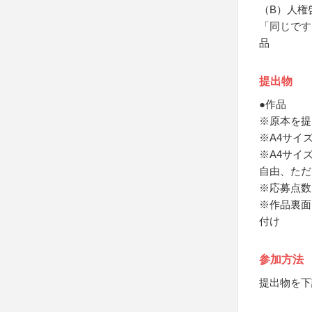
（B）人権
「同じです
品
提出物
●作品
※原本を提
※A4サイズ
※A4サイ
自由、ただ
※応募点数
※作品裏面
付け
参加方法
提出物を下