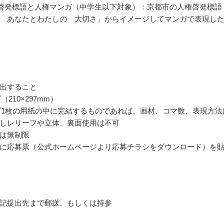
啓発標語と人権マンガ（中学生以下対象）：京都市の人権啓発標語
 あなたとわたしの 大切さ」からイメージしてマンガで表現し
出すること
（210×297mm）
ズ1枚の用紙の中に完結するものであれば、画材、コマ数、表現方法
しレリーフや立体、裏面使用は不可
は無制限
に応募票（公式ホームページより応募チラシをダウンロード）を
記提出先まで郵送、もしくは持参