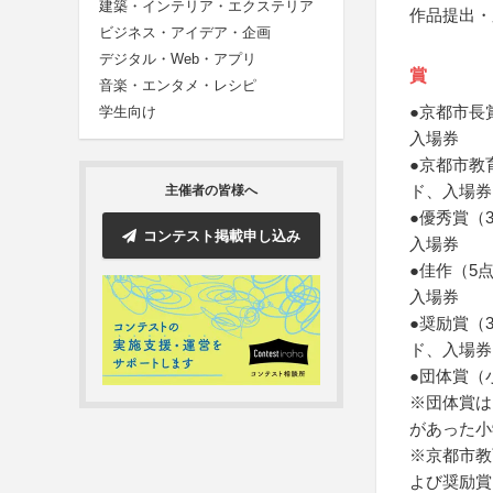
建築・インテリア・エクステリア
作品提出・
ビジネス・アイデア・企画
デジタル・Web・アプリ
賞
音楽・エンタメ・レシピ
●京都市長
学生向け
入場券
●京都市教
ド、入場券
主催者の皆様へ
●優秀賞（
コンテスト掲載申し込み
入場券
●佳作（5
入場券
●奨励賞（
ド、入場券
●団体賞（
※団体賞は
があった小
※京都市教
よび奨励賞