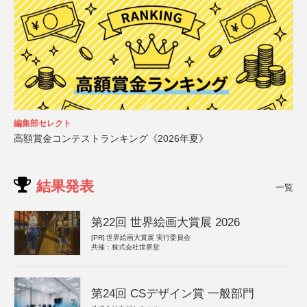
編集部セレクト
高額賞金コンテストランキング《2026年夏》
結果発表
一覧
第22回 世界絵画大賞展 2026
[PR]
世界絵画大賞展 実行委員会
共催：株式会社世界堂
第24回 CSデザイン賞 一般部門