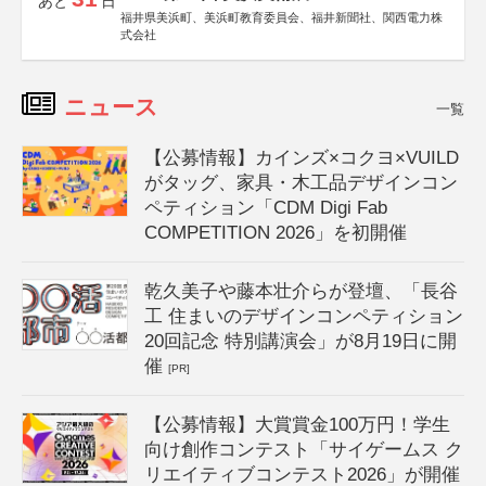
あと
日
福井県美浜町、美浜町教育委員会、福井新聞社、関西電力株
式会社
ニュース
一覧
【公募情報】カインズ×コクヨ×VUILD
がタッグ、家具・木工品デザインコン
ペティション「CDM Digi Fab
COMPETITION 2026」を初開催
乾久美子や藤本壮介らが登壇、「長谷
工 住まいのデザインコンペティション
20回記念 特別講演会」が8月19日に開
催
[PR]
【公募情報】大賞賞金100万円！学生
向け創作コンテスト「サイゲームス ク
リエイティブコンテスト2026」が開催