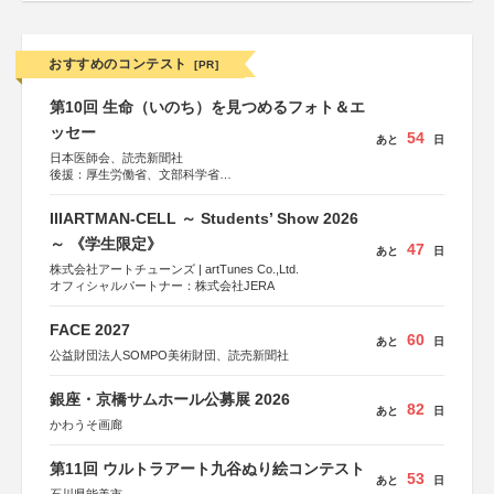
おすすめのコンテスト
[PR]
第10回 生命（いのち）を見つめるフォト＆エ
ッセー
54
あと
日
日本医師会、読売新聞社
後援：厚生労働省、文部科学省
協賛：東京海上日動火災保険株式会社、東京海上日動あん
しん生命保険株式会社
IIIARTMAN-CELL ～ Students’ Show 2026
～ 《学生限定》
47
あと
日
株式会社アートチューンズ | artTunes Co.,Ltd.
オフィシャルパートナー：株式会社JERA
FACE 2027
60
あと
日
公益財団法人SOMPO美術財団、読売新聞社
銀座・京橋サムホール公募展 2026
82
あと
日
かわうそ画廊
第11回 ウルトラアート九谷ぬり絵コンテスト
53
あと
日