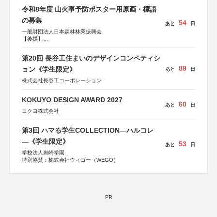
令和8年度 山火事予防ポスター用原画・標語
の募集
54
あと
日
一般財団法人日本森林林業振興会
【後援】
総務省消防庁、文部科学省、林野庁、全国森林組合連合
会、森林火災対策協会
第20回 長谷工住まいのデザインコンペティシ
89
ョン《学生限定》
あと
日
株式会社長谷工コーポレーション
KOKUYO DESIGN AWARD 2027
60
あと
日
コクヨ株式会社
第3回 ハマる学生COLLECTION―ハルコレ
―《学生限定》
53
あと
日
学校法人岩崎学園
特別協賛：株式会社ウィゴー（WEGO）
PR