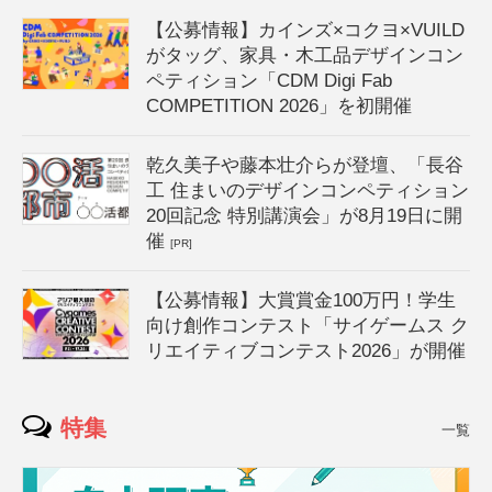
【公募情報】カインズ×コクヨ×VUILD
がタッグ、家具・木工品デザインコン
ペティション「CDM Digi Fab
COMPETITION 2026」を初開催
乾久美子や藤本壮介らが登壇、「長谷
工 住まいのデザインコンペティション
20回記念 特別講演会」が8月19日に開
催
[PR]
【公募情報】大賞賞金100万円！学生
向け創作コンテスト「サイゲームス ク
リエイティブコンテスト2026」が開催
特集
一覧