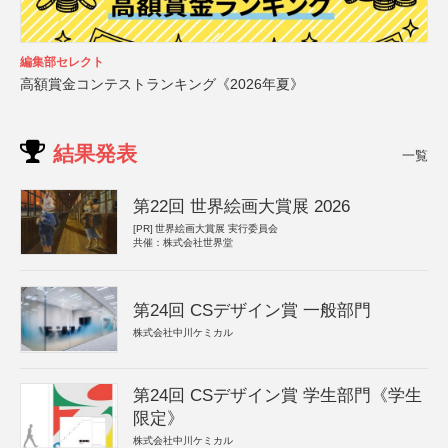
編集部セレクト
高額賞金コンテストランキング《2026年夏》
結果発表
一覧
第22回 世界絵画大賞展 2026
[PR]
世界絵画大賞展 実行委員会
共催：株式会社世界堂
第24回 CSデザイン賞 一般部門
株式会社中川ケミカル
第24回 CSデザイン賞 学生部門《学生
限定》
株式会社中川ケミカル