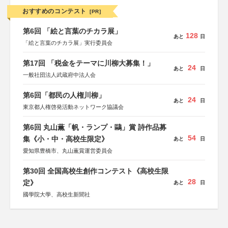
おすすめのコンテスト
[PR]
第6回 「絵と言葉のチカラ展」
128
あと
日
「絵と言葉のチカラ展」実行委員会
第17回 「税金をテーマに川柳大募集！」
24
あと
日
一般社団法人武蔵府中法人会
第6回「都民の人権川柳」
24
あと
日
東京都人権啓発活動ネットワーク協議会
第6回 丸山薫「帆・ランプ・鷗」賞 詩作品募
54
集《小・中・高校生限定》
あと
日
愛知県豊橋市、丸山薫賞運営委員会
第30回 全国高校生創作コンテスト《高校生限
28
定》
あと
日
國學院大學、高校生新聞社