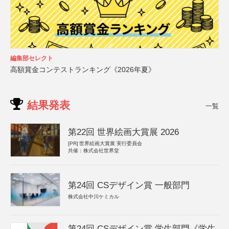
編集部セレクト
高額賞金コンテストランキング《2026年夏》
結果発表
一覧
第22回 世界絵画大賞展 2026
[PR]
世界絵画大賞展 実行委員会
共催：株式会社世界堂
第24回 CSデザイン賞 一般部門
株式会社中川ケミカル
第24回 CSデザイン賞 学生部門《学生