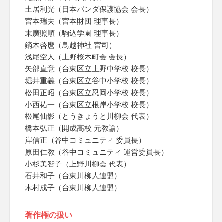
土居利光（日本パンダ保護協会 会長）
宮本瑞夫（宮本財団 理事長）
末廣照順（駒込学園 理事長）
鏑木啓麿（鳥越神社 宮司）
浅尾空人（上野桜木町会 会長）
矢部直意（台東区立上野中学校 校長）
堀井重義（台東区立谷中小学校 校長）
松田正昭（台東区立忍岡小学校 校長）
小西祐一（台東区立根岸小学校 校長）
松尾仙影（とうきょうと川柳会 代表）
橋本弘正（開成高校 元教諭）
岸信正（谷中コミュニティ 委員長）
原田仁教（谷中コミュニティ 運営委員長）
小杉美智子（上野川柳会 代表）
石井和子（台東川柳人連盟）
木村成子（台東川柳人連盟）
著作権の扱い