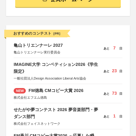
おすすめのコンテスト
[PR]
亀山トリエンナーレ 2027
7
あと
日
亀山トリエンナーレ実行委員会
IMAGINE大学 コンペティション2026《学生
23
限定》
あと
日
一般社団法人Design Association Liberal Arts協会
FM徳島 CMコピー大賞 2026
NEW
73
あと
日
株式会社エフエム徳島
せたがや夢コンテスト 2026 夢音楽部門・夢
1
ダンス部門
あと
日
株式会社フェイスネットワーク
FM香川 CMコピー大賞2026 ～応募した瞬