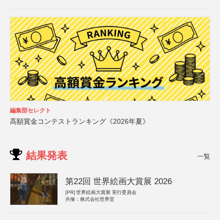
編集部セレクト
高額賞金コンテストランキング《2026年夏》
結果発表
一覧
第22回 世界絵画大賞展 2026
[PR]
世界絵画大賞展 実行委員会
共催：株式会社世界堂