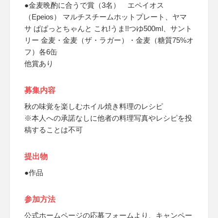
●金麦晩酌に合うで賞（3名） エペイオス
（Epeios） マルチスチームホットプレート、ヤマ
サ ぱぱっとちゃんと これ!うま!!つゆ500ml、サント
リー 金麦・金麦（ザ・ラガー）・金麦（糖質75%オ
フ）各6缶
他賞あり
募集内容
秋の味覚を楽しむホイル焼き料理のレシピ
※本人への承諾なしに他者の料理写真やレシピを投
稿することは不可
提出物
●作品
参加方法
公式ホームページの応募フォームより、キャンペー