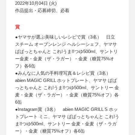
2022年10月04日 (火)
作品提出・応募締切、必着
賞
●ヤマサが選ぶ美味しいレシピで賞（3名） 日立
スチーム オーブンレンジ ヘルシーシェフ、ヤマサ
ぱぱっとちゃんと これ!うま!!つゆ500ml、サントリ
ー金麦・金麦（ザ・ラガー）・金麦（糖質75%オ
フ）各6缶
●みんなに人気の手料理写真＆レシピ賞（3名）
abien MAGIC GRILL ホットプレート、ヤマサ ぱぱ
っとちゃんと これ!うま!!つゆ500ml、サントリー 金
麦・金麦（ザ・ラガー）・金麦（糖質75%オフ）各
6缶
●Instagram賞（3名） abien MAGIC GRILL S ホッ
トプレート ミニ、ヤマサ ぱぱっとちゃんと これ!う
ま!!つゆ500ml、サントリー 金麦・金麦（ザ・ラガ
ー）・金麦（糖質75%オフ）各6缶