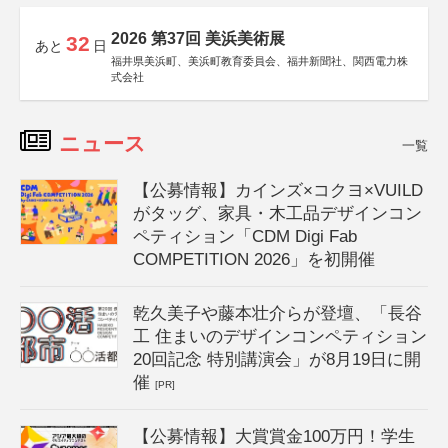
2026 第37回 美浜美術展
32
あと
日
福井県美浜町、美浜町教育委員会、福井新聞社、関西電力株
式会社
ニュース
一覧
【公募情報】カインズ×コクヨ×VUILD
がタッグ、家具・木工品デザインコン
ペティション「CDM Digi Fab
COMPETITION 2026」を初開催
乾久美子や藤本壮介らが登壇、「長谷
工 住まいのデザインコンペティション
20回記念 特別講演会」が8月19日に開
催
[PR]
【公募情報】大賞賞金100万円！学生