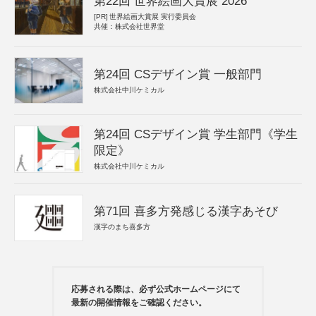
第22回 世界絵画大賞展 2026
[PR]
世界絵画大賞展 実行委員会
共催：株式会社世界堂
第24回 CSデザイン賞 一般部門
株式会社中川ケミカル
第24回 CSデザイン賞 学生部門《学生
限定》
株式会社中川ケミカル
第71回 喜多方発感じる漢字あそび
漢字のまち喜多方
応募される際は、必ず公式ホームページにて
最新の開催情報をご確認ください。