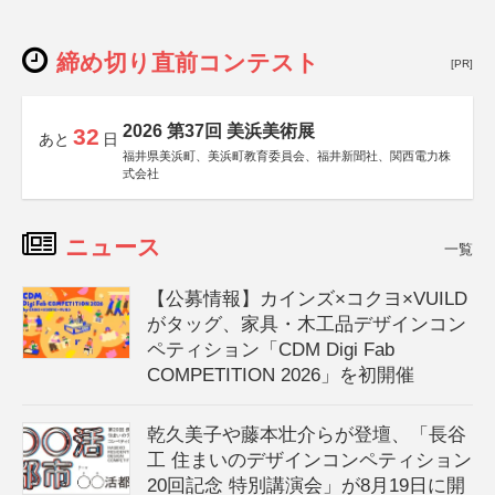
締め切り直前コンテスト
[PR]
2026 第37回 美浜美術展
32
あと
日
福井県美浜町、美浜町教育委員会、福井新聞社、関西電力株
式会社
ニュース
一覧
【公募情報】カインズ×コクヨ×VUILD
がタッグ、家具・木工品デザインコン
ペティション「CDM Digi Fab
COMPETITION 2026」を初開催
乾久美子や藤本壮介らが登壇、「長谷
工 住まいのデザインコンペティション
20回記念 特別講演会」が8月19日に開