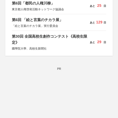
第6回「都民の人権川柳」
25
あと
日
東京都人権啓発活動ネットワーク協議会
第6回 「絵と言葉のチカラ展」
129
あと
日
「絵と言葉のチカラ展」実行委員会
第30回 全国高校生創作コンテスト《高校生限
29
定》
あと
日
國學院大學、高校生新聞社
PR