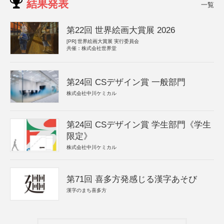
結果発表
一覧
第22回 世界絵画大賞展 2026
[PR]
世界絵画大賞展 実行委員会
共催：株式会社世界堂
第24回 CSデザイン賞 一般部門
株式会社中川ケミカル
第24回 CSデザイン賞 学生部門《学生
限定》
株式会社中川ケミカル
第71回 喜多方発感じる漢字あそび
漢字のまち喜多方