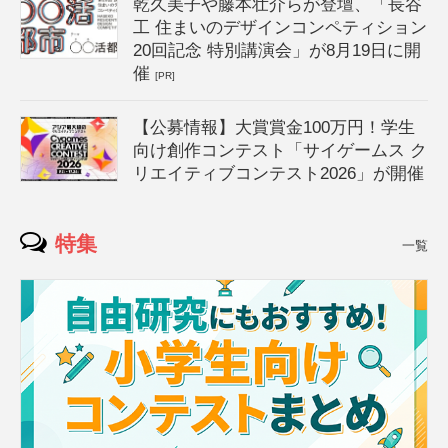
乾久美子や藤本壮介らが登壇、「長谷
工 住まいのデザインコンペティション
20回記念 特別講演会」が8月19日に開
催
[PR]
【公募情報】大賞賞金100万円！学生
向け創作コンテスト「サイゲームス ク
リエイティブコンテスト2026」が開催
特集
一覧