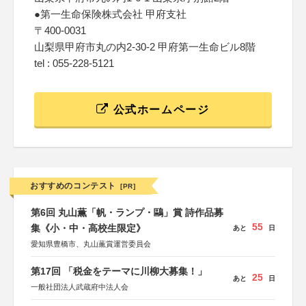
●第一生命保険株式会社 甲府支社
〒400-0031
山梨県甲府市丸の内2-30-2 甲府第一生命ビル8階
tel : 055-228-5121
公式ホームページ
おすすめのコンテスト
[PR]
第6回 丸山薫「帆・ランプ・鷗」賞 詩作品募
55
集《小・中・高校生限定》
あと
日
愛知県豊橋市、丸山薫賞運営委員会
第17回 「税金をテーマに川柳大募集！」
25
あと
日
一般社団法人武蔵府中法人会