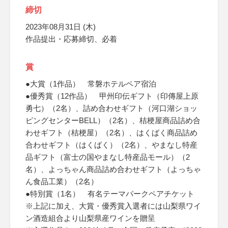
締切
2023年08月31日 (木)
作品提出・応募締切、必着
賞
●大賞（1作品） 常磐ホテルペア宿泊
●優秀賞（12作品） 甲州印伝ギフト（印傳屋上原
勇七）（2名）、詰め合わせギフト（河口湖ショッ
ピングセンターBELL）（2名）、桔梗屋商品詰め合
わせギフト（桔梗屋）（2名）、はくばく商品詰め
合わせギフト（はくばく）（2名）、やまなし特産
品ギフト（富士の国やまなし特産品モール）（2
名）、よっちゃん商品詰め合わせギフト（よっちゃ
ん食品工業）（2名）
●特別賞（1名） 有名テーマパークペアチケット
※上記に加え、大賞・優秀賞入選者には山梨県ワイ
ン酒造組合より山梨県産ワインを贈呈