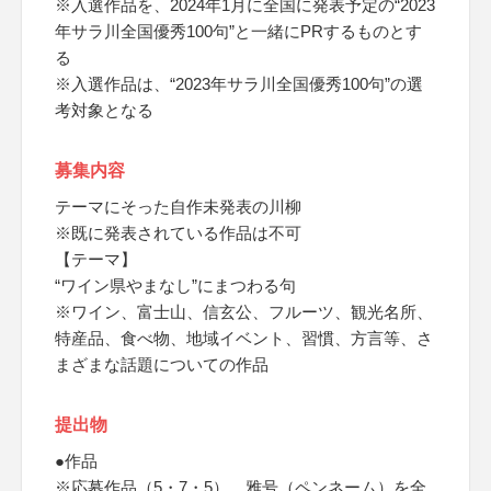
※入選作品を、2024年1月に全国に発表予定の“2023
年サラ川全国優秀100句”と一緒にPRするものとす
る
※入選作品は、“2023年サラ川全国優秀100句”の選
考対象となる
募集内容
テーマにそった自作未発表の川柳
※既に発表されている作品は不可
【テーマ】
“ワイン県やまなし”にまつわる句
※ワイン、富士山、信玄公、フルーツ、観光名所、
特産品、食べ物、地域イベント、習慣、方言等、さ
まざまな話題についての作品
提出物
●作品
※応募作品（5・7・5）、雅号（ペンネーム）を全