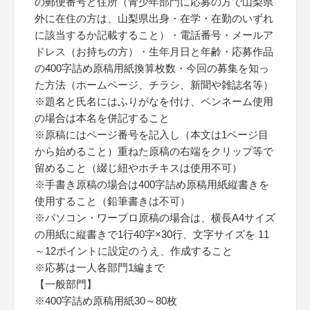
の郵便番号と住所（青少年部門に応募の方で山梨県
外に在住の方は、山梨県出身・在学・在勤のいずれ
に該当するか記載すること）・電話番号・メールア
ドレス（お持ちの方）・生年月日と年齢・応募作品
の400字詰め原稿用紙換算枚数・今回の募集を知っ
た方法（ホームページ、チラシ、新聞や雑誌名等）
※題名と氏名にはふりがなを付け、ペンネーム使用
の場合は本名を併記すること
※原稿にはページ番号を記入し（本文は1ページ目
から始めること）重ねた原稿の右端をクリップ等で
留めること（綴じ紐やホチキスは使用不可）
※手書き原稿の場合は400字詰め原稿用紙縦書きを
使用すること（鉛筆書きは不可）
※パソコン・ワープロ原稿の場合は、横長A4サイズ
の用紙に縦書きで1行40字×30行、文字サイズを 11
～12ポイントに設定のうえ、作成すること
※応募は一人各部門1編まで
【一般部門】
※400字詰め原稿用紙30～80枚