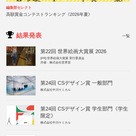
編集部セレクト
高額賞金コンテストランキング《2026年夏》
結果発表
一覧
第22回 世界絵画大賞展 2026
[PR]
世界絵画大賞展 実行委員会
共催：株式会社世界堂
第24回 CSデザイン賞 一般部門
株式会社中川ケミカル
第24回 CSデザイン賞 学生部門《学生
限定》
株式会社中川ケミカル