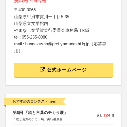
提出先・問合先
〒400-0065
山梨県甲府市貢川一丁目5-35
山梨県立文学館内
やまなし文学賞実行委員会事務局 TR係
tel : 055-235-8080
mail : bungakusho@pref.yamanashi.lg.jp（応募専
用）
公式ホームページ
おすすめのコンテスト
[PR]
第6回 「絵と言葉のチカラ展」
124
あと
日
「絵と言葉のチカラ展」実行委員会