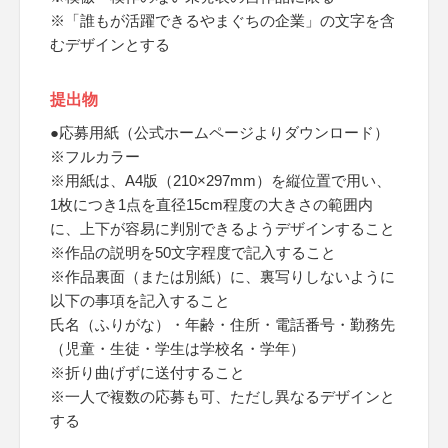
※「誰もが活躍できるやまぐちの企業」の文字を含
むデザインとする
提出物
●応募用紙（公式ホームページよりダウンロード）
※フルカラー
※用紙は、A4版（210×297mm）を縦位置で用い、
1枚につき1点を直径15cm程度の大きさの範囲内
に、上下が容易に判別できるようデザインすること
※作品の説明を50文字程度で記入すること
※作品裏面（または別紙）に、裏写りしないように
以下の事項を記入すること
氏名（ふりがな）・年齢・住所・電話番号・勤務先
（児童・生徒・学生は学校名・学年）
※折り曲げずに送付すること
※一人で複数の応募も可、ただし異なるデザインと
する