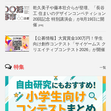
乾久美子や藤本壮介らが登壇、「長谷
工 住まいのデザインコンペティション
20回記念 特別講演会」が8月19日に開
催
[PR]
【公募情報】大賞賞金100万円！学生
向け創作コンテスト「サイゲームス ク
リエイティブコンテスト2026」が開催
特集
一覧