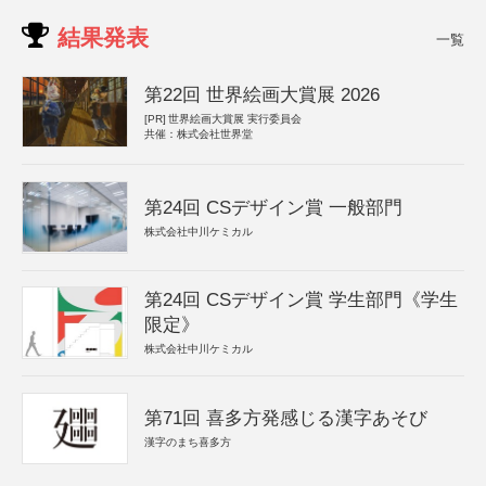
結果発表
一覧
第22回 世界絵画大賞展 2026
[PR]
世界絵画大賞展 実行委員会
共催：株式会社世界堂
第24回 CSデザイン賞 一般部門
株式会社中川ケミカル
第24回 CSデザイン賞 学生部門《学生
限定》
株式会社中川ケミカル
第71回 喜多方発感じる漢字あそび
漢字のまち喜多方