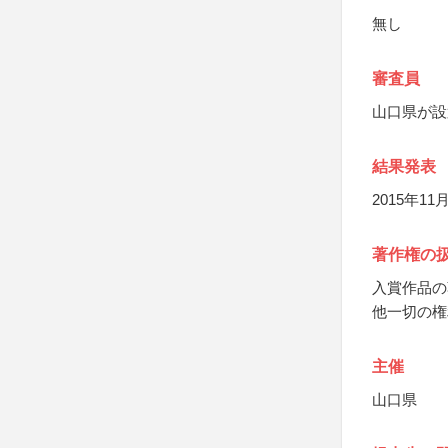
無し
審査員
山口県が設
結果発表
2015年11
著作権の
入賞作品の
他一切の権
主催
山口県