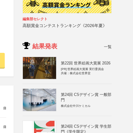
編集部セレクト
高額賞金コンテストランキング《2026年夏》
結果発表
一覧
第22回 世界絵画大賞展 2026
[PR]
世界絵画大賞展 実行委員会
共催：株式会社世界堂
第24回 CSデザイン賞 一般部
門
株式会社中川ケミカル
日
第24回 CSデザイン賞 学生部
日
門《学生限定》