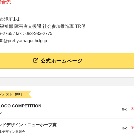
問合先
市滝町1-1
福祉部 障害者支援課 社会参加推進班 TR係
33-2765 / fax : 083-933-2779
00@pref.yamaguchi.lg.jp
公式ホームページ
ンテスト
[PR]
LOGO COMPETITION
8
あと
ン
グッドデザイン・ニューホープ賞
9
あと
本デザイン振興会