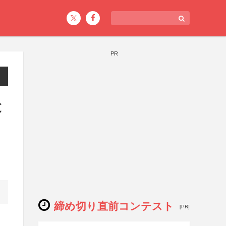
PR
と
締め切り直前コンテスト
[PR]