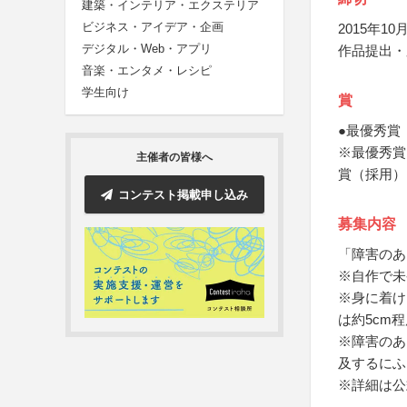
建築・インテリア・エクステリア
ビジネス・アイデア・企画
2015年10月
デジタル・Web・アプリ
作品提出・
音楽・エンタメ・レシピ
学生向け
賞
●最優秀賞
※最優秀賞
主催者の皆様へ
賞（採用）
コンテスト掲載申し込み
募集内容
「障害のあ
※自作で未
※身に着け
は約5cm
※障害のあ
及するにふ
※詳細は公