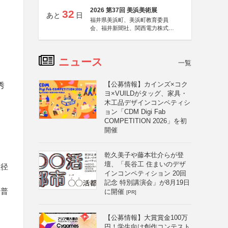
2026 第37回 美浜美術展
32
あと
日
福井県美浜町、美浜町教育委員
会、福井新聞社、関西電力株式会
社
ニュース
一覧
【公募情報】カインズ×コク
秀
ヨ×VUILDがタッグ、家具・
木工品デザインコンペティシ
ョン「CDM Digi Fab
COMPETITION 2026」を初
開催
乾久美子や藤本壮介らが登
壇、「長谷工 住まいのデザ
直径
インコンペティション 20回
記念 特別講演会」が8月19日
に普
に開催
[PR]
【公募情報】大賞賞金100万
円！学生向け創作コンテスト