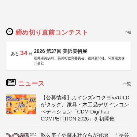
締め切り直前コンテスト
[PR]
2026 第37回 美浜美術展
34
あと
日
福井県美浜町、美浜町教育委員会、福井新聞社、関西電力株
式会社
ニュース
一覧
【公募情報】カインズ×コクヨ×VUILD
がタッグ、家具・木工品デザインコン
ペティション「CDM Digi Fab
COMPETITION 2026」を初開催
乾久美子や藤本壮介らが登壇、「長谷